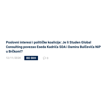
Poslovni interesi i političke koalicije: Je li Studen Global
Consulting povezao Eseda Kadrića SDA i Damira Bulčevića NiP
u Brčkom!?
BD BIH
12/11/2024
0