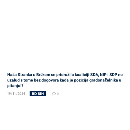
Naša Stranka u Brčkom se pridružila koaliciji SDA, NIP i SDP no
uzalud s tome bez dogovora kada je pozicija gradonačelnika u
pitanju!?
BD BIH
19/11/2024
0