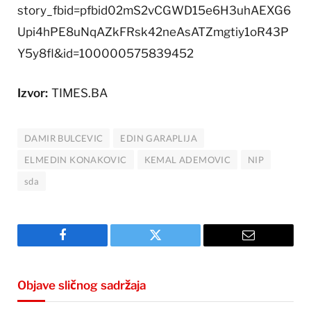
story_fbid=pfbid02mS2vCGWD15e6H3uhAEXG6
Upi4hPE8uNqAZkFRsk42neAsATZmgtiy1oR43P
Y5y8fl&id=100000575839452
Izvor:
TIMES.BA
DAMIR BULCEVIC
EDIN GARAPLIJA
ELMEDIN KONAKOVIC
KEMAL ADEMOVIC
NIP
sda
Facebook
Twitter
Email
Objave sličnog sadržaja