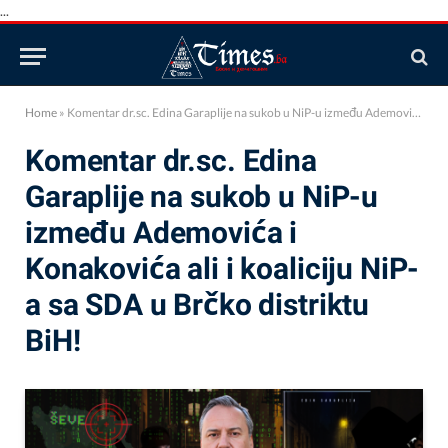
...
Home
»
Komentar dr.sc. Edina Garaplije na sukob u NiP-u između Ademovića i Konakovića ali i koaliciju NiP-a sa SDA u Brčko distriktu BiH!
Komentar dr.sc. Edina
Garaplije na sukob u NiP-u
između Ademovića i
Konakovića ali i koaliciju NiP-
a sa SDA u Brčko distriktu
BiH!