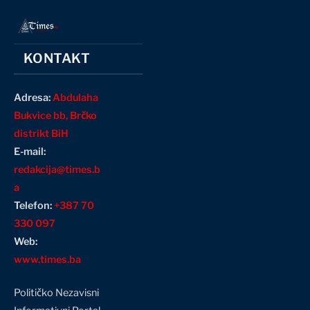
KONTAKT
Adresa:
Abdulaha
Bukvice bb, Brčko
distrikt BiH
E-mail:
redakcija@times.b
a
Telefon:
+387 70
330 097
Web:
www.times.ba
Političko Nezavisni