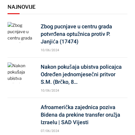
NAJNOVIJE
Zbog pucnjave u centru grada
potvrđena optužnica protiv P.
Janjića (17474)
10/06/2024
Nakon pokušaja ubistva policajca
Određen jednomjesečni pritvor
S.M. (Brčko, 8…
10/06/2024
Afroamerička zajednica poziva
Bidena da prekine transfer oružja
Izraelu | SAD Vijesti
07/06/2024