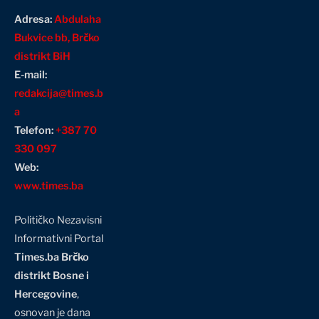
Adresa:
Abdulaha
Bukvice bb, Brčko
distrikt BiH
E-mail:
redakcija@times.b
a
Telefon:
+387 70
330 097
Web:
www.times.ba
Političko Nezavisni
Informativni Portal
Times.ba Brčko
distrikt Bosne i
Hercegovine
,
osnovan je dana