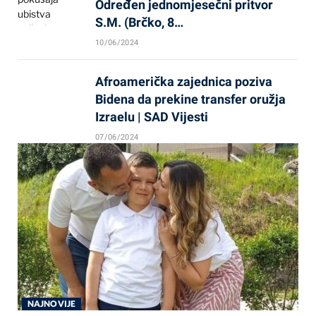
Određen jednomjesečni pritvor
S.M. (Brčko, 8…
10/06/2024
Afroamerička zajednica poziva
Bidena da prekine transfer oružja
Izraelu | SAD Vijesti
07/06/2024
NAJNOVIJE