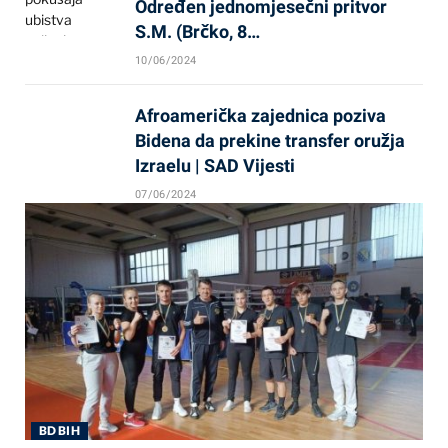
Određen jednomjesečni pritvor
S.M. (Brčko, 8…
10/06/2024
Afroamerička zajednica poziva
Bidena da prekine transfer oružja
Izraelu | SAD Vijesti
07/06/2024
BD BIH