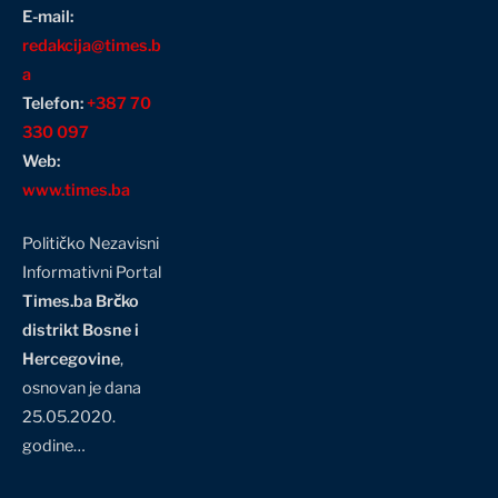
E-mail:
redakcija@times.b
a
Telefon:
+387 70
330 097
Web:
www.times.ba
Političko Nezavisni
Informativni Portal
Times.ba Brčko
distrikt Bosne i
Hercegovine
,
osnovan je dana
25.05.2020.
godine…