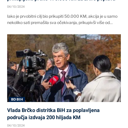
04/10/2024
Iako je prvobitni cilj bio prikupiti 50.000 KM, akcija je u samo
nekoliko sati premašila sva očekivanja, prikupivši više od…
BD BIH
Vlada Brčko distritka BiH za poplavljena
područja izdvaja 200 hiljada KM
04/10/2024