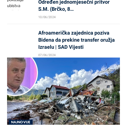
Određen jednomjesečni pritvor
S.M. (Brčko, 8…
10/06/2024
Afroamerička zajednica poziva
Bidena da prekine transfer oružja
Izraelu | SAD Vijesti
07/06/2024
NAJNOVIJE