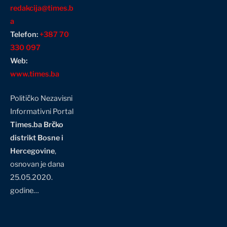
redakcija@times.b
a
Telefon:
+387 70
330 097
Web:
www.times.ba
Političko Nezavisni
Informativni Portal
Times.ba Brčko
distrikt Bosne i
Hercegovine
,
osnovan je dana
25.05.2020.
godine…