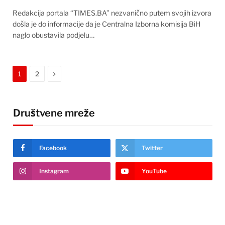
Redakcija portala “TIMES.BA” nezvanično putem svojih izvora
došla je do informacije da je Centralna Izborna komisija BiH
naglo obustavila podjelu…
Next
1
2
Društvene mreže
Facebook
Twitter
Instagram
YouTube