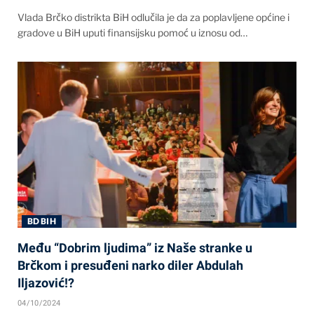
Vlada Brčko distrikta BiH odlučila je da za poplavljene općine i
gradove u BiH uputi finansijsku pomoć u iznosu od…
BD BIH
Među “Dobrim ljudima” iz Naše stranke u
Brčkom i presuđeni narko diler Abdulah
Iljazović!?
04/10/2024