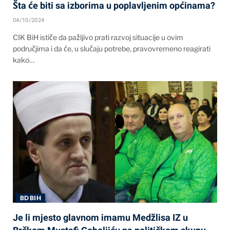
Šta će biti sa izborima u poplavljenim općinama?
04/10/2024
CIK BiH ističe da pažljivo prati razvoj situacije u ovim
područjima i da će, u slučaju potrebe, pravovremeno reagirati
kako…
BD BIH
Je li mjesto glavnom imamu Medžlisa IZ u