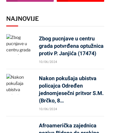
NAJNOVIJE
Zbog pucnjave u centru
grada potvrđena optužnica
protiv P. Janjića (17474)
10/06/2024
Nakon pokušaja ubistva
policajca Određen
jednomjesečni pritvor S.M.
(Brčko, 8…
10/06/2024
Afroamerička zajednica
poziva Bidena da prekine