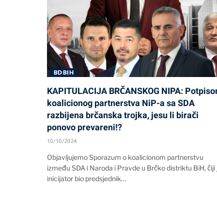
BD BIH
KAPITULACIJA BRČANSKOG NIPA: Potpis
koalicionog partnerstva NiP-a sa SDA
razbijena brčanska trojka, jesu li birači
ponovo prevareni!?
10/10/2024
Objavljujemo Sporazum o koalicionom partnerstvu
između SDA i Naroda i Pravde u Brčko distriktu BiH, čiji 
inicijator bio predsjednik…