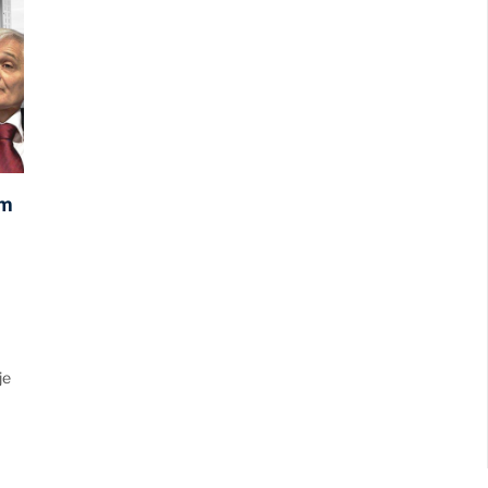
om
je