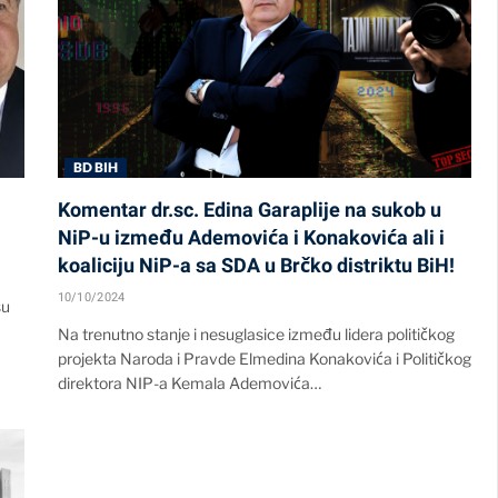
BD BIH
Komentar dr.sc. Edina Garaplije na sukob u
NiP-u između Ademovića i Konakovića ali i
koaliciju NiP-a sa SDA u Brčko distriktu BiH!
10/10/2024
su
Na trenutno stanje i nesuglasice između lidera političkog
projekta Naroda i Pravde Elmedina Konakovića i Političkog
direktora NIP-a Kemala Ademovića…