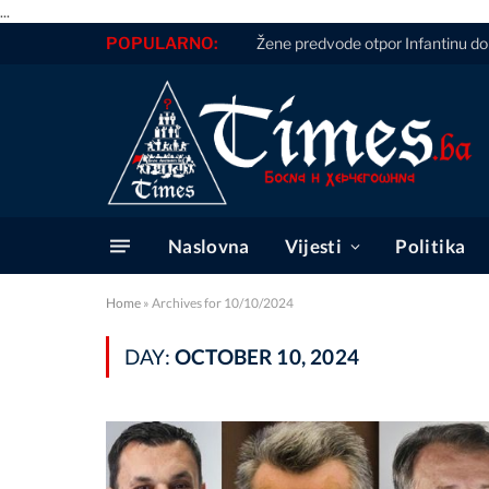
...
POPULARNO:
Žene predvode otpor Infantinu do
Naslovna
Vijesti
Politika
Home
»
Archives for 10/10/2024
DAY:
OCTOBER 10, 2024