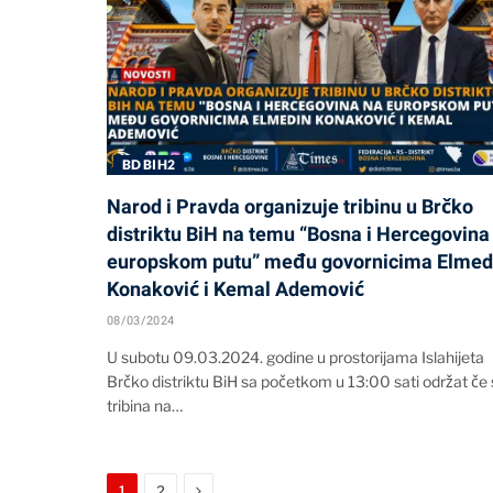
BD BIH2
Narod i Pravda organizuje tribinu u Brčko
distriktu BiH na temu “Bosna i Hercegovina
europskom putu” među govornicima Elmed
Konaković i Kemal Ademović
08/03/2024
U subotu 09.03.2024. godine u prostorijama Islahijeta
Brčko distriktu BiH sa početkom u 13:00 sati održat če
tribina na…
Next
1
2