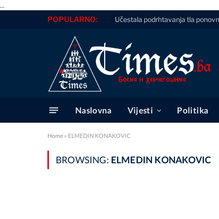
...
POPULARNO:
Učestala podrhtavanja tla ponovno
Naslovna
Vijesti
Politika
Home
»
ELMEDIN KONAKOVIC
BROWSING:
ELMEDIN KONAKOVIC