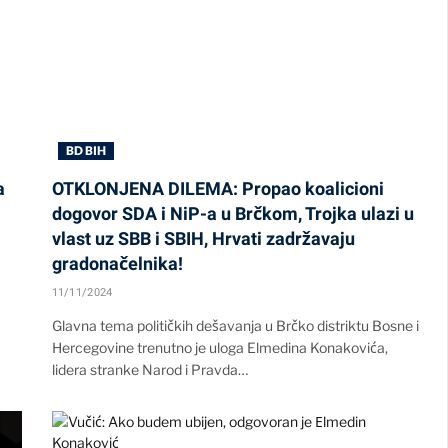
BD BIH
a
OTKLONJENA DILEMA: Propao koalicioni
dogovor SDA i NiP-a u Brčkom, Trojka ulazi u
vlast uz SBB i SBIH, Hrvati zadržavaju
gradonačelnika!
11/11/2024
Glavna tema političkih dešavanja u Brčko distriktu Bosne i
Hercegovine trenutno je uloga Elmedina Konakovića,
lidera stranke Narod i Pravda…