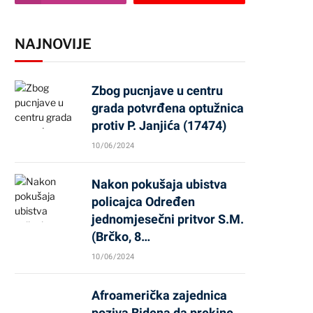
NAJNOVIJE
Zbog pucnjave u centru
grada potvrđena optužnica
protiv P. Janjića (17474)
10/06/2024
Nakon pokušaja ubistva
policajca Određen
jednomjesečni pritvor S.M.
(Brčko, 8…
10/06/2024
Afroamerička zajednica
poziva Bidena da prekine