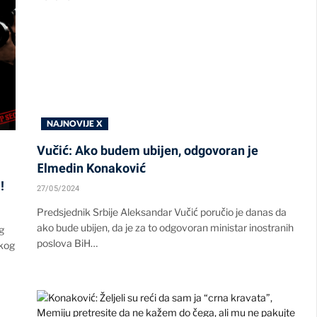
NAJNOVIJE X
Vučić: Ako budem ubijen, odgovoran je
Еlmedin Konaković
!
27/05/2024
Predsjednik Srbije Aleksandar Vučić poručio je danas da
ako bude ubijen, da je za to odgovoran ministar inostranih
g
poslova BiH…
čkog