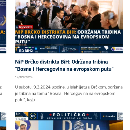
BD BIH2
NiP Brčko distrikta BiH: Održana tribina
“Bosna i Hercegovina na evropskom putu”
14/03/2024
z
U subotu, 9.3.2024. godine, u Islahijjetu u Brčkom, održana
ka
je tribina na temu “Bosna i Hercegovina na evropskom
putu”, koju…