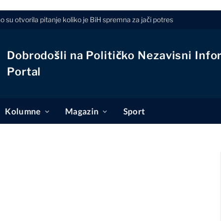
 su otvorila pitanje koliko je BiH spremna za jači potres
Dobrodošli na Političko Nezavisni Info
Portal
Kolumne
Magazin
Sport