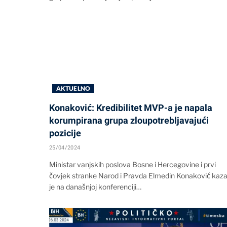
AKTUELNO
Konaković: Kredibilitet MVP-a je napala
korumpirana grupa zloupotrebljavajući
pozicije
25/04/2024
Ministar vanjskih poslova Bosne i Hercegovine i prvi
čovjek stranke Narod i Pravda Elmedin Konaković kaz
je na današnjoj konferenciji…