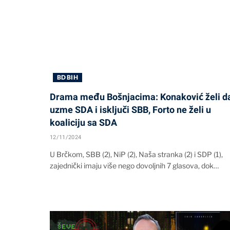
BD BIH
Drama među Bošnjacima: Konaković želi d
uzme SDA i isključi SBB, Forto ne želi u
koaliciju sa SDA
12/11/2024
U Brčkom, SBB (2), NiP (2), Naša stranka (2) i SDP (1),
zajednički imaju više nego dovoljnih 7 glasova, dok…