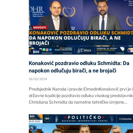
BIH
Konaković pozdravio odluku Schmidta: Da
napokon odlučuju birači, a ne brojači
26/03/2024
Predsjednik Naroda i pravde ElmedinKonaković prvi je i
državne koalicije pozdravio odluku visokog predstavni
Christiana Schmidta da nametne tehničke izmjene…