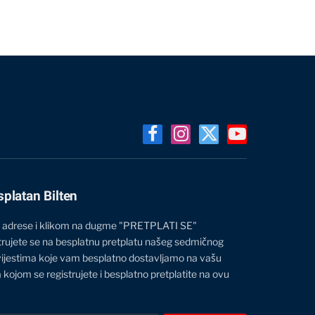
Facebook
Instagram
X
YouTube
(Twitter)
splatan Bilten
 adrese i klikom na dugme "PRETPLATI SE"
trujete se na besplatnu pretplatu našeg sedmičnog
vijestima koje vam besplatno dostavljamo na vašu
 kojom se registrujete i besplatno pretplatite na ovu