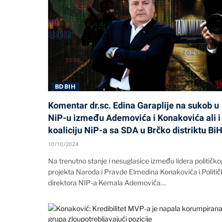
BD BIH
Komentar dr.sc. Edina Garaplije na sukob u
NiP-u između Ademovića i Konakovića ali i
koaliciju NiP-a sa SDA u Brčko distriktu BiH
10/10/2024
Na trenutno stanje i nesuglasice između lidera političko
projekta Naroda i Pravde Elmedina Konakovića i Politi
direktora NIP-a Kemala Ademovića…