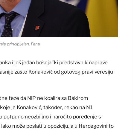
aje principijelan.
Fena
nka i još jedan bošnjački predstavnik naprave
nejasnije zašto Konaković od gotovog pravi veresiju
idne teze da NiP ne koalira sa Bakirom
koje je Konaković, također, rekao na N1,
ju potpuno neozbiljno i naročito poređenje s
ako može poslati u opoziciju, a u Hercegovini to