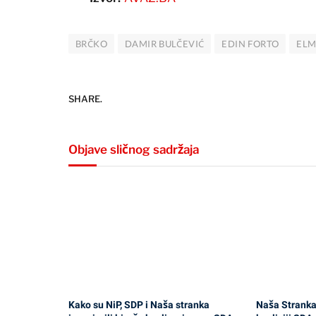
BRČKO
DAMIR BULČEVIĆ
EDIN FORTO
ELM
SHARE.
Objave sličnog sadržaja
Kako su NiP, SDP i Naša stranka
Naša Stranka