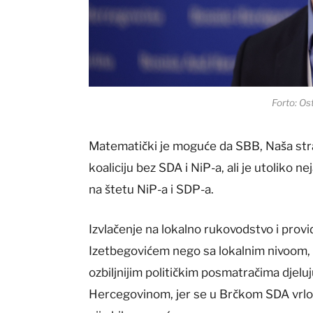
Forto: Ost
Matematički je moguće da SBB, Naša stra
koaliciju bez SDA i NiP-a, ali je utoliko 
na štetu NiP-a i SDP-a.
Izvlačenje na lokalno rukovodstvo i prov
Izetbegovićem nego sa lokalnim nivoom, 
ozbiljnijim političkim posmatračima djelu
Hercegovinom, jer se u Brčkom SDA vrlo l