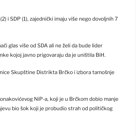
2) i SDP (1), zajednički imaju više nego dovoljnih 7
ači glas više od SDA ali ne želi da bude lider
e kojoj javno prigovaraju da je uništila BiH.
nice Skupštine Distrikta Brčko i izbora tamošnje
a Konakovićevog NiP-a, koji je u Brčkom dobio manje
evu bio šok koji je probudio strah od političkog