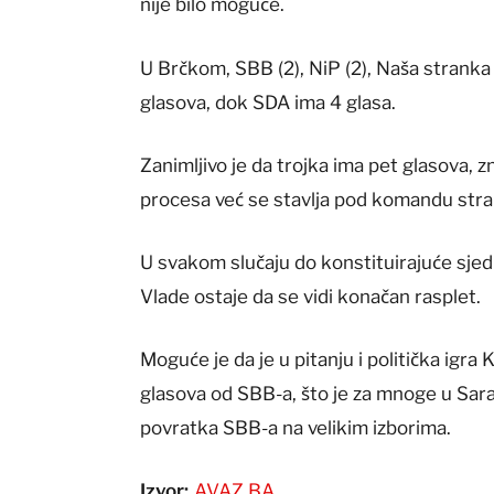
nije bilo moguće.
U Brčkom, SBB (2), NiP (2), Naša stranka (
glasova, dok SDA ima 4 glasa.
Zanimljivo je da trojka ima pet glasova, zn
procesa već se stavlja pod komandu strank
U svakom slučaju do konstituirajuće sjed
Vlade ostaje da se vidi konačan rasplet.
Moguće je da je u pitanju i politička igr
glasova od SBB-a, što je za mnoge u Saraj
povratka SBB-a na velikim izborima.
Izvor:
AVAZ.BA