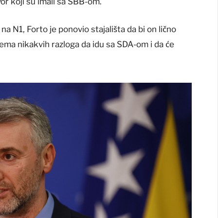
vor koji su imali sa SBB-om.
na N1, Forto je ponovio stajališta da bi on lično
 nema nikakvih razloga da idu sa SDA-om i da će