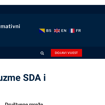
rmativni
BS
EN
FR
DOJAVI VIJEST
 uzme SDA i
Društvene mreže