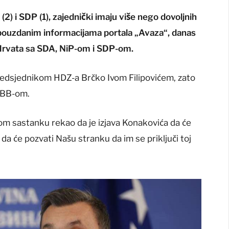
(2) i SDP (1), zajednički imaju više nego dovoljnih
pouzdanim informacijama portala „Avaza“, danas
 Hrvata sa SDA, NiP-om i SDP-om.
predsjednikom HDZ-a Brčko Ivom Filipovićem, zato
 SBB-om.
om sastanku rekao da je izjava Konakovića da će
 da će pozvati Našu stranku da im se priključi toj