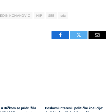
EDIN KONAKOVIC
NIP
SBB
sda
Facebook
Twitter
Email
 u Brčkom se pridružila
Poslovni interesi i političke koalicije: