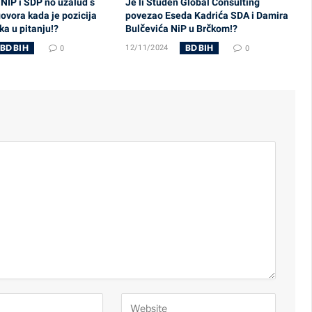
, NIP i SDP no uzalud s
Je li Studen Global Consulting
ovora kada je pozicija
povezao Eseda Kadrića SDA i Damira
a u pitanju!?
Bulčevića NiP u Brčkom!?
BD BIH
BD BIH
0
12/11/2024
0