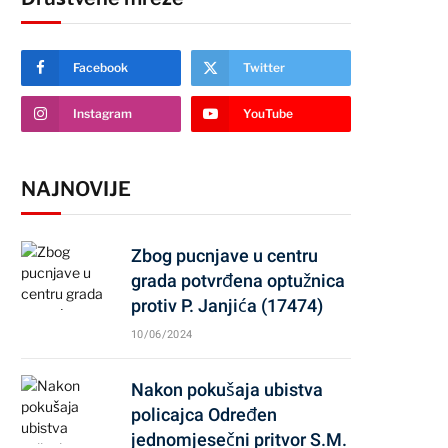
Facebook
Twitter
Instagram
YouTube
NAJNOVIJE
Zbog pucnjave u centru
grada potvrđena optužnica
protiv P. Janjića (17474)
10/06/2024
Nakon pokušaja ubistva
policajca Određen
jednomjesečni pritvor S.M.