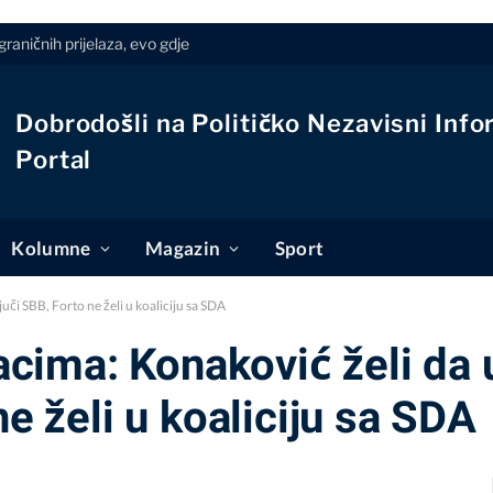
raničnih prijelaza, evo gdje
Dobrodošli na Političko Nezavisni Info
Portal
Kolumne
Magazin
Sport
či SBB, Forto ne želi u koaliciju sa SDA
cima: Konaković želi da
ne želi u koaliciju sa SDA