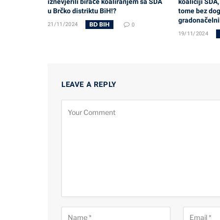
iznevjerili birače koaliranjem sa SDA
koaliciji SDA
u Brčko distriktu BiH!?
tome bez dog
gradonačelnik
BD BIH
21/11/2024
0
19/11/2024
LEAVE A REPLY