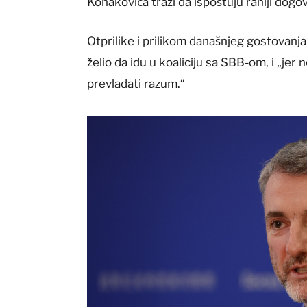
Konakovića traži da ispoštuju raniji dogo
Otprilike i prilikom današnjeg gostovanja 
želio da idu u koaliciju sa SBB-om, i „jer
prevladati razum.“