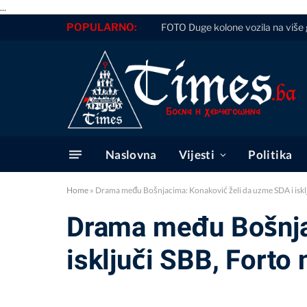
...
POPULARNO:
FOTO Duge kolone vozila na više g
Naslovna
Vijesti
Politika
Home
»
Drama među Bošnjacima: Konaković želi da uzme SDA i isklju
Drama među Bošnja
isključi SBB, Forto 