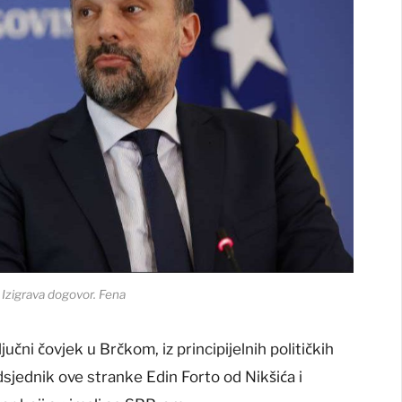
 Izigrava dogovor.
Fena
učni čovjek u Brčkom, iz principijelnih političkih
edsjednik ove stranke Edin Forto od Nikšića i