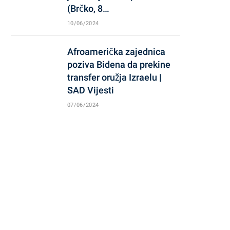
(Brčko, 8…
10/06/2024
Afroamerička zajednica
poziva Bidena da prekine
transfer oružja Izraelu |
SAD Vijesti
07/06/2024