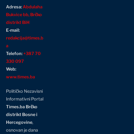
Adresa:
Abdulaha
Bukvice bb, Brčko
distrikt BiH
E-mail:
redakcija@times.b
a
Telefon:
+387 70
330 097
Web:
www.times.ba
Političko Nezavisni
Informativni Portal
Times.ba Brčko
distrikt Bosne i
Hercegovine
,
osnovan je dana