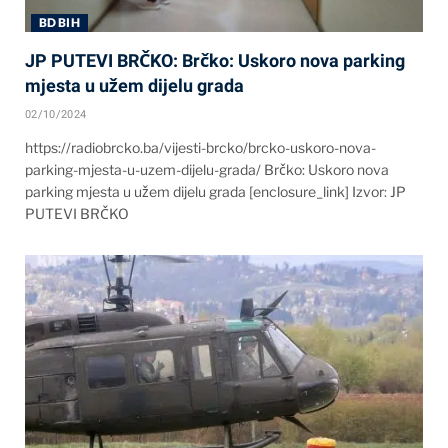
BD BIH
JP PUTEVI BRČKO: Brčko: Uskoro nova parking
mjesta u užem dijelu grada
02/10/2024
https://radiobrcko.ba/vijesti-brcko/brcko-uskoro-nova-
parking-mjesta-u-uzem-dijelu-grada/ Brčko: Uskoro nova
parking mjesta u užem dijelu grada [enclosure_link] Izvor: JP
PUTEVI BRČKO