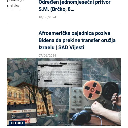
Određen jednomjesečni pritvor
S.M. (Brčko, 8…
10/06/2024
Afroamerička zajednica poziva
Bidena da prekine transfer oružja
Izraelu | SAD Vijesti
07/06/2024
BD BIH