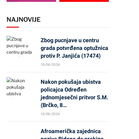
NAJNOVIJE
Zbog pucnjave u centru
grada potvrđena optužnica
protiv P. Janjića (17474)
10/06/2024
Nakon pokušaja ubistva
policajca Određen
jednomjesečni pritvor S.M.
(Brčko, 8…
10/06/2024
Afroamerička zajednica
poziva Bidena da prekine