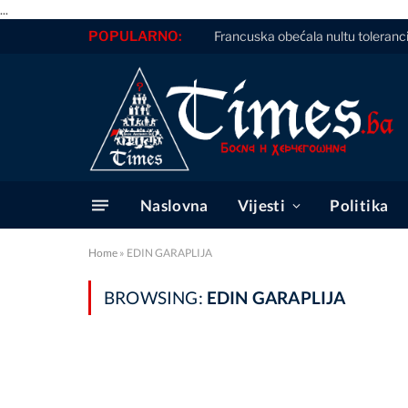
...
POPULARNO:
Francuska obećala nultu toleranc
Naslovna
Vijesti
Politika
Home
»
EDIN GARAPLIJA
BROWSING:
EDIN GARAPLIJA