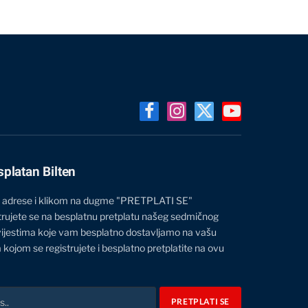
Facebook
Instagram
X
YouTube
(Twitter)
splatan Bilten
 adrese i klikom na dugme "PRETPLATI SE"
trujete se na besplatnu pretplatu našeg sedmičnog
vijestima koje vam besplatno dostavljamo na vašu
 kojom se registrujete i besplatno pretplatite na ovu