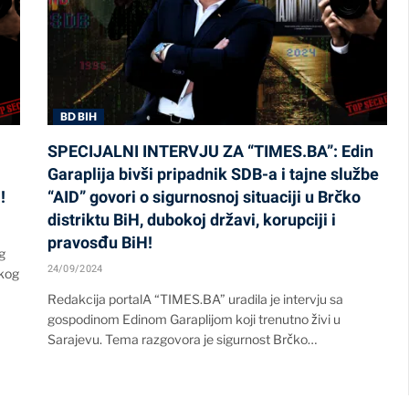
BD BIH
SPECIJALNI INTERVJU ZA “TIMES.BA”: Edin
Garaplija bivši pripadnik SDB-a i tajne službe
!
“AID” govori o sigurnosnoj situaciji u Brčko
distriktu BiH, dubokoj državi, korupciji i
pravosđu BiH!
g
24/09/2024
čkog
Redakcija portalA “TIMES.BA” uradila je intervju sa
gospodinom Edinom Garaplijom koji trenutno živi u
Sarajevu. Tema razgovora je sigurnost Brčko…