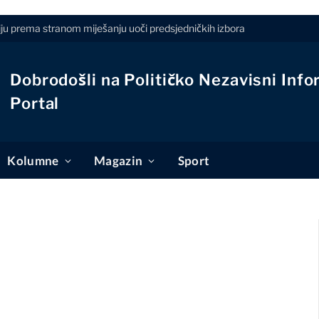
iju prema stranom miješanju uoči predsjedničkih izbora
Dobrodošli na Političko Nezavisni Info
Portal
Kolumne
Magazin
Sport