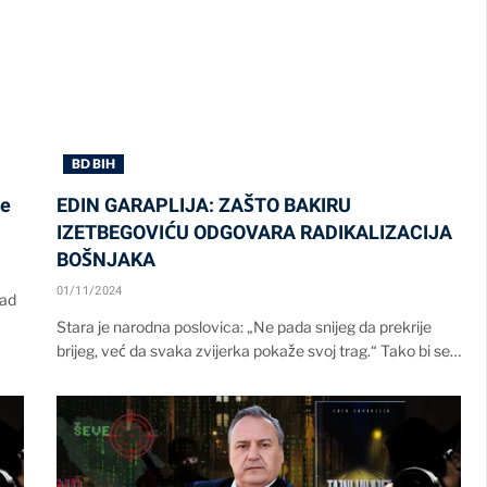
BD BIH
pe
EDIN GARAPLIJA: ZAŠTO BAKIRU
IZETBEGOVIĆU ODGOVARA RADIKALIZACIJA
BOŠNJAKA
01/11/2024
pad
Stara je narodna poslovica: „Ne pada snijeg da prekrije
brijeg, već da svaka zvijerka pokaže svoj trag.“ Tako bi se…