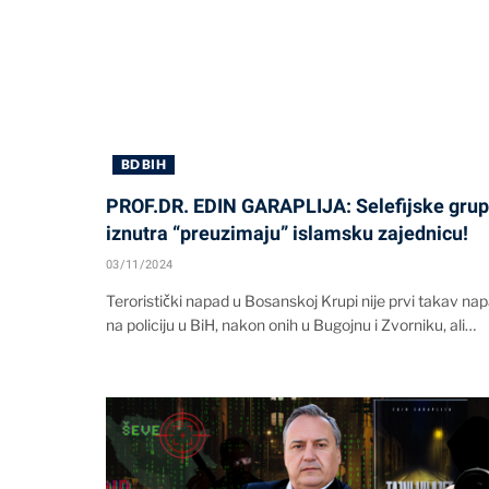
BD BIH
PROF.DR. EDIN GARAPLIJA: Selefijske gru
iznutra “preuzimaju” islamsku zajednicu!
03/11/2024
Teroristički napad u Bosanskoj Krupi nije prvi takav na
na policiju u BiH, nakon onih u Bugojnu i Zvorniku, ali…