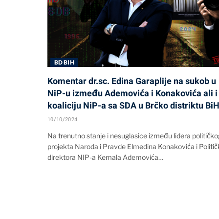
BD BIH
Komentar dr.sc. Edina Garaplije na sukob u
NiP-u između Ademovića i Konakovića ali i
koaliciju NiP-a sa SDA u Brčko distriktu BiH
10/10/2024
Na trenutno stanje i nesuglasice između lidera političko
projekta Naroda i Pravde Elmedina Konakovića i Politi
direktora NIP-a Kemala Ademovića…