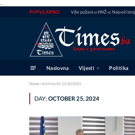
...
POPULARNO:
Više požara u HNŽ-u: Najveći broj 
Naslovna
Vijesti
Politika
Home
»
Archives for 25/10/2024
DAY:
OCTOBER 25, 2024