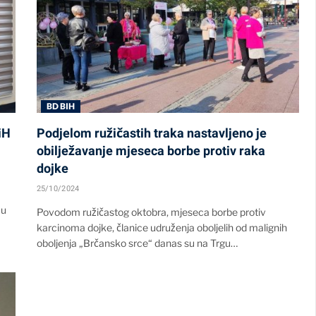
BD BIH
iH
Podjelom ružičastih traka nastavljeno je
obilježavanje mjeseca borbe protiv raka
dojke
25/10/2024
 u
Povodom ružičastog oktobra, mjeseca borbe protiv
karcinoma dojke, članice udruženja oboljelih od malignih
oboljenja „Brčansko srce“ danas su na Trgu…