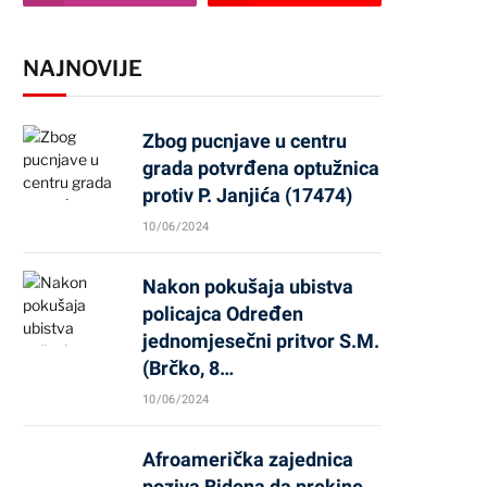
NAJNOVIJE
Zbog pucnjave u centru
grada potvrđena optužnica
protiv P. Janjića (17474)
10/06/2024
Nakon pokušaja ubistva
policajca Određen
jednomjesečni pritvor S.M.
(Brčko, 8…
10/06/2024
Afroamerička zajednica
poziva Bidena da prekine