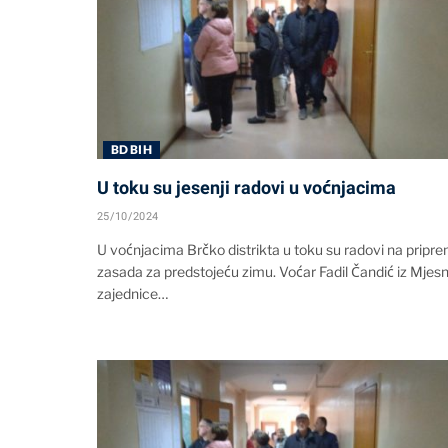
BD BIH
U toku su jesenji radovi u voćnjacima
25/10/2024
U voćnjacima Brčko distrikta u toku su radovi na pripre
zasada za predstojeću zimu. Voćar Fadil Čandić iz Mjes
zajednice…