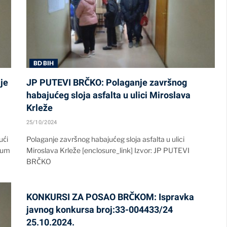
BD BIH
je
JP PUTEVI BRČKO: Polaganje završnog
habajućeg sloja asfalta u ulici Miroslava
Krleže
25/10/2024
ući
Polaganje završnog habajućeg sloja asfalta u ulici
ndum
Miroslava Krleže [enclosure_link] Izvor: JP PUTEVI
BRČKO
KONKURSI ZA POSAO BRČKOM: Ispravka
javnog konkursa broj:33-004433/24
25.10.2024.