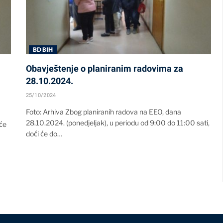
BD BIH
Obavještenje o planiranim radovima za
28.10.2024.
25/10/2024
Foto: Arhiva Zbog planiranih radova na EEO, dana
28.10.2024. (ponedjeljak), u periodu od 9:00 do 11:00 sati,
 će
doći će do…