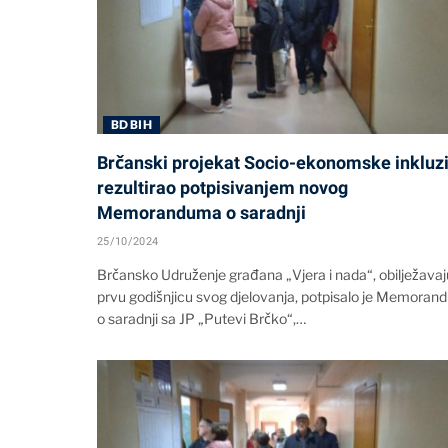
BD BIH
Brčanski projekat Socio-ekonomske inkluzi
rezultirao potpisivanjem novog
Memoranduma o saradnji
25/10/2024
Brčansko Udruženje građana „Vjera i nada“, obilježavaj
prvu godišnjicu svog djelovanja, potpisalo je Memora
o saradnji sa JP „Putevi Brčko“,…