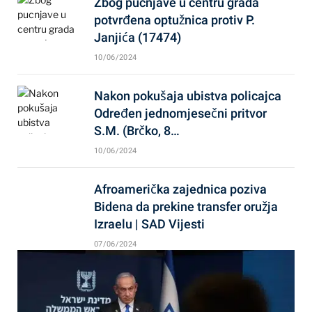
Zbog pucnjave u centru grada
potvrđena optužnica protiv P.
Janjića (17474)
10/06/2024
Nakon pokušaja ubistva policajca
Određen jednomjesečni pritvor
S.M. (Brčko, 8…
10/06/2024
Afroamerička zajednica poziva
Bidena da prekine transfer oružja
Izraelu | SAD Vijesti
07/06/2024