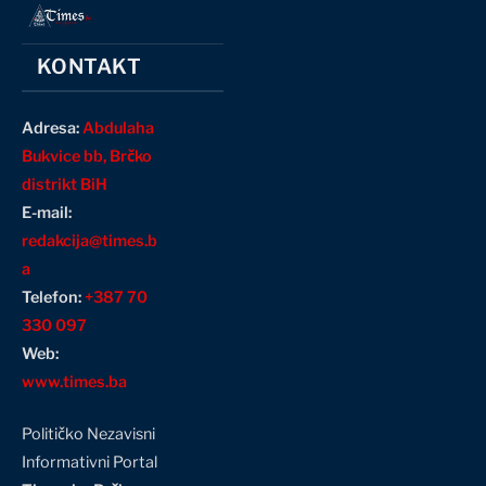
KONTAKT
Adresa:
Abdulaha
Bukvice bb, Brčko
distrikt BiH
E-mail:
redakcija@times.b
a
Telefon:
+387 70
330 097
Web:
www.times.ba
Političko Nezavisni
Informativni Portal