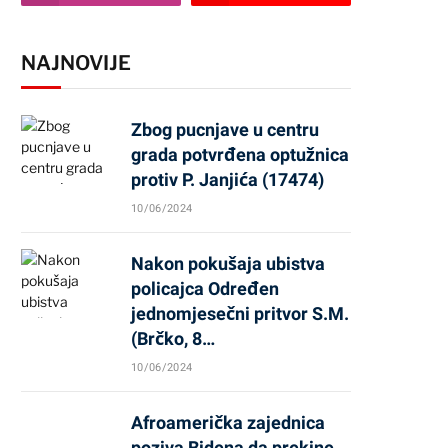
NAJNOVIJE
Zbog pucnjave u centru
grada potvrđena optužnica
protiv P. Janjića (17474)
10/06/2024
Nakon pokušaja ubistva
policajca Određen
jednomjesečni pritvor S.M.
(Brčko, 8…
10/06/2024
Afroamerička zajednica
poziva Bidena da prekine