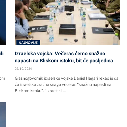
NAJNOVIJE
li
Izraelska vojska: Večeras ćemo snažno
napasti na Bliskom istoku, bit će posljedica
02/10/2024
dom
Glasnogovornik izraelske vojske Daniel Hagari rekao je da
će izraelske zračne snage večeras “snažno napasti na
Bliskom istoku”. “Izraelski i…