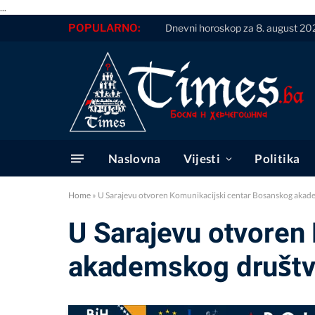
...
POPULARNO:
Dnevni horoskop za 8. august 20
Naslovna
Vijesti
Politika
Home
»
U Sarajevu otvoren Komunikacijski centar Bosanskog aka
U Sarajevu otvoren
akademskog društv