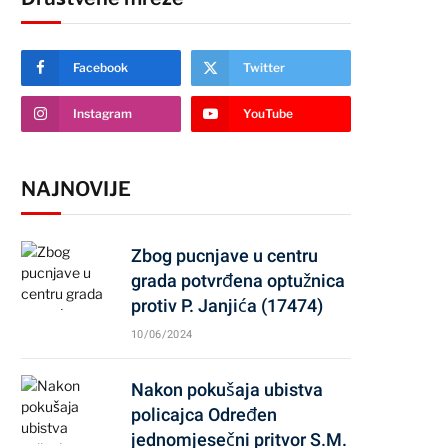
Facebook
Twitter
Instagram
YouTube
NAJNOVIJE
Zbog pucnjave u centru
grada potvrđena optužnica
protiv P. Janjića (17474)
10/06/2024
Nakon pokušaja ubistva
policajca Određen
jednomjesečni pritvor S.M.