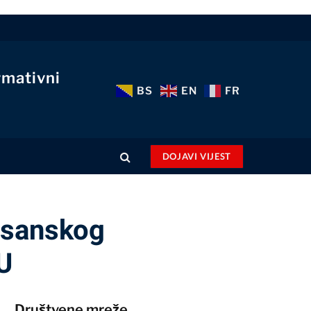
rmativni
BS
EN
FR
DOJAVI VIJEST
osanskog
U
Društvene mreže