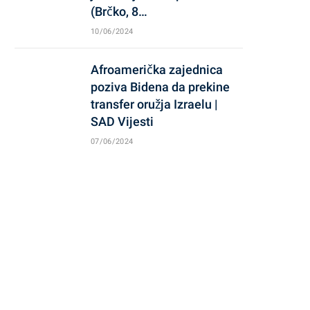
(Brčko, 8…
10/06/2024
Afroamerička zajednica
poziva Bidena da prekine
transfer oružja Izraelu |
SAD Vijesti
07/06/2024