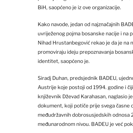
BiH, saopćeno je iz ove organizacije.
Kako navode, jedan od najznačajnih BADE
uvriježenog pojma bosanske nacije i na p
Nihad Hrustanbegović rekao je da je na n
promoviraju ideju prepoznavanja bosanske
identitet, saopćeno je.
Siradj Duhan, predsjednik BADEU, ujed
Austrije koje postoji od 1994. godine i či
književnik Dževad Karahasan, naglasio je 
dokument, koji potiče prije svega časne 
međudržavnih dobrosusjedskih odnosa 29
međunarodnom nivou. BADEU je već pokre