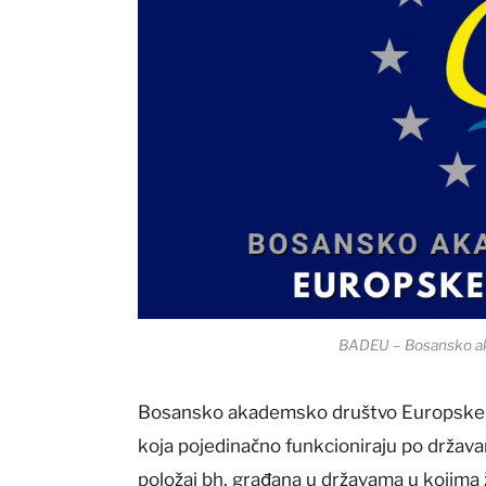
BADEU – Bosansko ak
Bosansko akademsko društvo Europske u
koja pojedinačno funkcioniraju po držav
položaj bh. građana u državama u kojima 