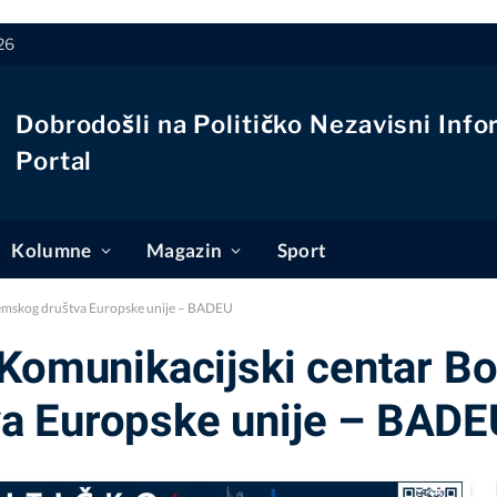
26
Dobrodošli na Političko Nezavisni Info
Portal
Kolumne
Magazin
Sport
demskog društva Europske unije – BADEU
 Komunikacijski centar B
a Europske unije – BADE