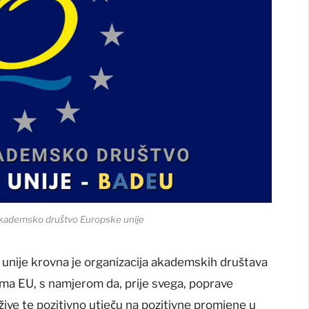
ademsko društvo Europske unije
nije krovna je organizacija akademskih društava
ama EU, s namjerom da, prije svega, poprave
žive te pozitivno utječu na pozitivne promjene u