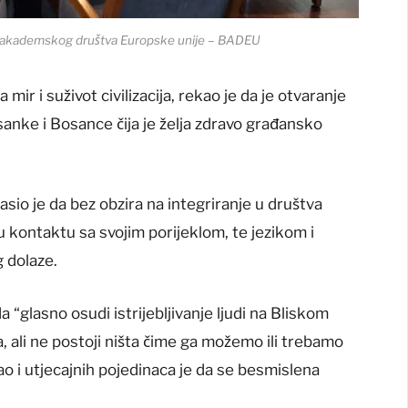
 akademskog društva Europske unije – BADEU
mir i suživot civilizacija, rekao je da je otvaranje
sanke i Bosance čija je želja zdravo građansko
sio je da bez obzira na integriranje u društva
 u kontaktu sa svojim porijeklom, te jezikom i
 dolaze.
 “glasno osudi istrijebljivanje ljudi na Bliskom
ja, ali ne postoji ništa čime ga možemo ili trebamo
kao i utjecajnih pojedinaca je da se besmislena