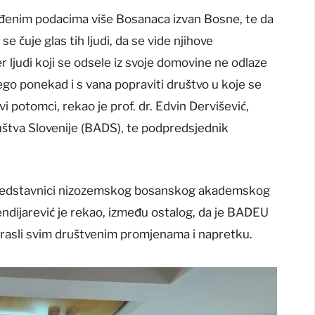
ređenim podacima više Bosanaca izvan Bosne, te da
se čuje glas tih ljudi, da se vide njihove
r ljudi koji se odsele iz svoje domovine ne odlaze
ego ponekad i s vana popraviti društvo u koje se
ovi potomci, rekao je prof. dr. Edvin Dervišević,
tva Slovenije (BADS), te podpredsjednik
 predstavnici nizozemskog bosanskog akademskog
Sendijarević je rekao, između ostalog, da je BADEU
orasli svim društvenim promjenama i napretku.