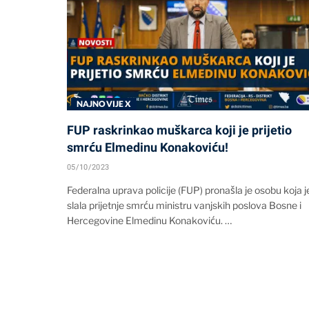
NAJNOVIJE X
FUP raskrinkao muškarca koji je prijetio
smrću Elmedinu Konakoviću!
05/10/2023
Federalna uprava policije (FUP) pronašla je osobu koja j
slala prijetnje smrću ministru vanjskih poslova Bosne i
Hercegovine Elmedinu Konakoviću. …