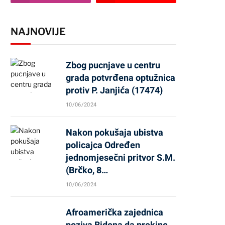
NAJNOVIJE
Zbog pucnjave u centru
grada potvrđena optužnica
protiv P. Janjića (17474)
10/06/2024
Nakon pokušaja ubistva
policajca Određen
jednomjesečni pritvor S.M.
(Brčko, 8…
10/06/2024
Afroamerička zajednica
poziva Bidena da prekine