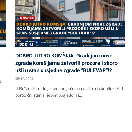
BD BIH2
DOBRO JUTRO KOMŠIJA: Gradnjom nove
zgrade komšijama zatvorili prozore i skoro
ušli u stan susjedne zgrade “BULEVAR”!?
05/10/2023
e
U Brčko distriktu je sve moguće pa čak i to da kupite sebi i
porodični stan s lijepim pogledom i…