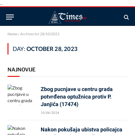
...
Home
»
Archives for 28/10/2023
DAY:
OCTOBER 28, 2023
NAJNOVIJE
Zbog pucnjave u centru grada
potvrđena optužnica protiv P.
Janjića (17474)
10/06/2024
Nakon pokušaja ubistva policajca