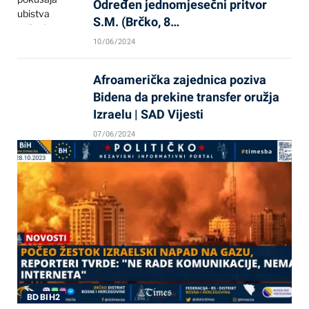
Određen jednomjesečni pritvor
S.M. (Brčko, 8…
10/06/2024
Afroamerička zajednica poziva
Bidena da prekine transfer oružja
Izraelu | SAD Vijesti
07/06/2024
BD BIH2