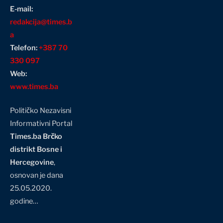
E-mail:
redakcija@times.b
a
Telefon:
+387 70
330 097
Web:
www.times.ba
Političko Nezavisni
Informativni Portal
Times.ba Brčko
distrikt Bosne i
Hercegovine
,
osnovan je dana
25.05.2020.
godine…