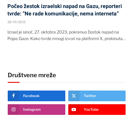
Počeo žestok izraelski napad na Gazu, reporteri
tvrde: “Ne rade komunikacije, nema interneta”
28/10/2023
Izrael je sinoć, 27. oktobra 2023, pokrenuo žestok napad na
Pojas Gaze. Kako tvrde mnogi izvori na platformi X, prekinuta…
Društvene mreže
Facebook
Twitter
Instagram
YouTube