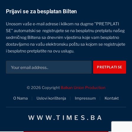
Prijavi se za besplatan Bilten
Unosom vaše e-mail adrese i klikom na dugme "PRETPLATI
SE" automatski se registrujete se na besplatnu pretplatu našeg
sedmičnog Biltena sa dnevnim vijestima koje vam besplatno
dostavljamo na vašu elektronsku poštu sa kojom se registrujete
i besplatno pretplatite na ovu uslugu.
© 2026 Copyright
Balkan Union Production
O Nama
Uslovi korištenja
Impressum
Kontakt
WWW.TIMES.BA