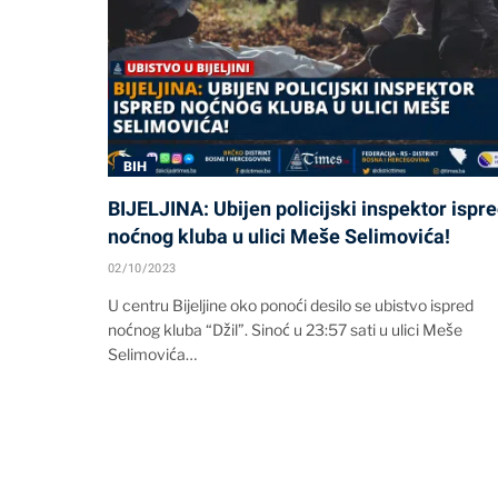
BIH
BIJELJINA: Ubijen policijski inspektor ispr
noćnog kluba u ulici Meše Selimovića!
02/10/2023
U centru Bijeljine oko ponoći desilo se ubistvo ispred
noćnog kluba “Džil”. Sinoć u 23:57 sati u ulici Meše
Selimovića…