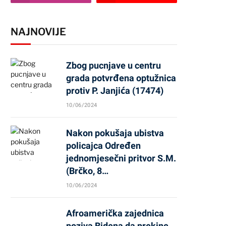
NAJNOVIJE
Zbog pucnjave u centru
grada potvrđena optužnica
protiv P. Janjića (17474)
10/06/2024
Nakon pokušaja ubistva
policajca Određen
jednomjesečni pritvor S.M.
(Brčko, 8…
10/06/2024
Afroamerička zajednica
poziva Bidena da prekine