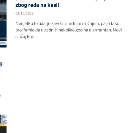
zbog reda na kasi!
02/10/2023
Nerijetko to nasilje završi i smrtnim slučajem, pa je tako
broj femicida u zadnjih nekoliko godina alarmantan. Novi
slučaj koji…
g
a