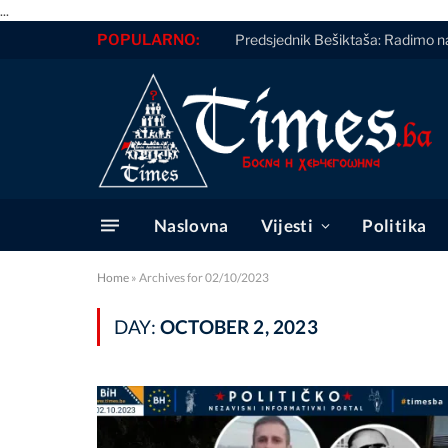
...
POPULARNO:
Predsjednik Bešiktaša: Radimo n
Naslovna
Vijesti
Politika
Home
»
Archives for 02/10/2023
DAY:
OCTOBER 2, 2023