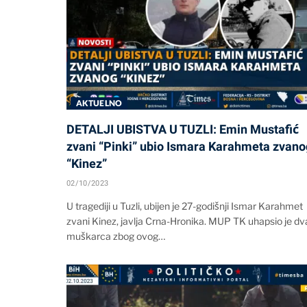
AKTUELNO
DETALJI UBISTVA U TUZLI: Emin Mustafić
zvani “Pinki” ubio Ismara Karahmeta zvano
“Kinez”
02/10/2023
U tragediji u Tuzli, ubijen je 27-godišnji Ismar Karahmet
zvani Kinez, javlja Crna-Hronika. MUP TK uhapsio je dv
muškarca zbog ovog…