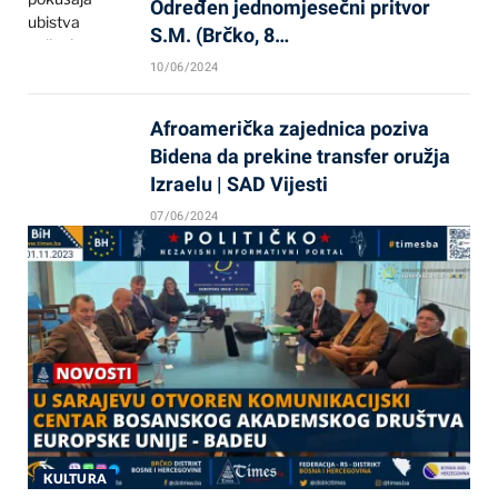
Određen jednomjesečni pritvor
S.M. (Brčko, 8…
10/06/2024
Afroamerička zajednica poziva
Bidena da prekine transfer oružja
Izraelu | SAD Vijesti
07/06/2024
KULTURA