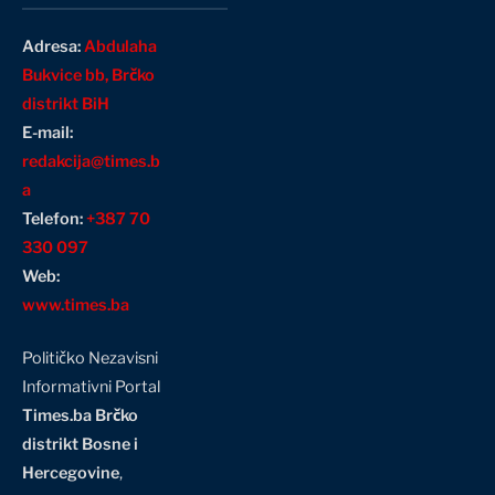
Adresa:
Abdulaha
Bukvice bb, Brčko
distrikt BiH
E-mail:
redakcija@times.b
a
Telefon:
+387 70
330 097
Web:
www.times.ba
Političko Nezavisni
Informativni Portal
Times.ba Brčko
distrikt Bosne i
Hercegovine
,