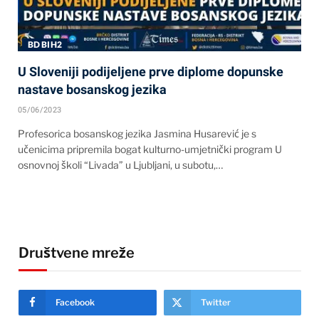
BD BIH2
U Sloveniji podijeljene prve diplome dopunske
nastave bosanskog jezika
05/06/2023
Profesorica bosanskog jezika Jasmina Husarević je s
učenicima pripremila bogat kulturno-umjetnički program U
osnovnoj školi “Livada” u Ljubljani, u subotu,…
Društvene mreže
Facebook
Twitter