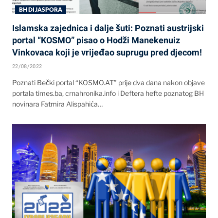
BH DIJASPORA
Islamska zajednica i dalje šuti: Poznati austrijski
portal “KOSMO” pisao o Hodži Manekenuiz
Vinkovaca koji je vrijeđao suprugu pred djecom!
22/08/2022
Poznati Bečki portal “KOSMO.AT” prije dva dana nakon objave
portala times.ba, crnahronika.info i Deftera hefte poznatog BH
novinara Fatmira Alispahića…