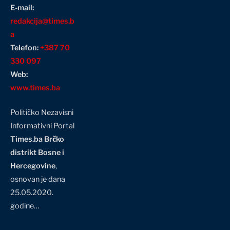
E-mail:
redakcija@times.b
a
Telefon:
+387 70
330 097
Web:
www.times.ba
Političko Nezavisni
Informativni Portal
Times.ba Brčko
distrikt Bosne i
Hercegovine
,
osnovan je dana
25.05.2020.
godine…