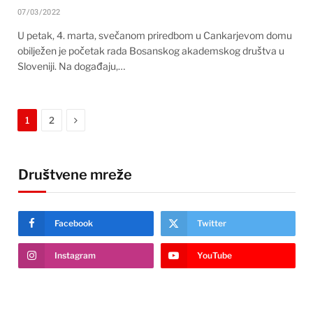
07/03/2022
U petak, 4. marta, svečanom priredbom u Cankarjevom domu
obilježen je početak rada Bosanskog akademskog društva u
Sloveniji. Na događaju,…
Next
1
2
Društvene mreže
Facebook
Twitter
Instagram
YouTube