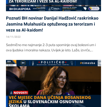
BH DIJASPORA
Poznati BH novinar Danijal Hadžović raskrinkao
Jasmina Mulahusića optuženog za terorizam i
veze sa Al-kaidom!
14/11/2022
Sedmično me najmanje 2-3 puta spominje ovaj bolesni um i
ova ljudska i moralna nakaza. Uvijek je isto. Laže, izvrće,…