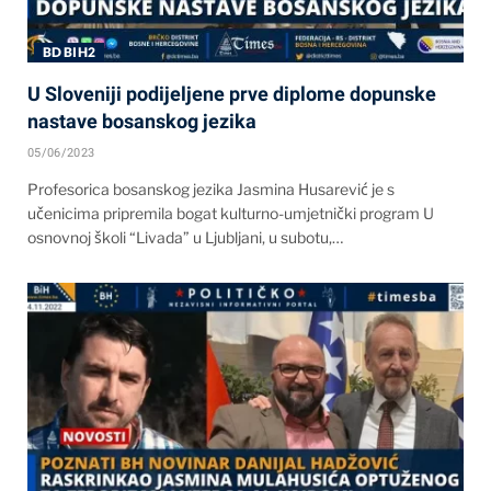
BD BIH2
U Sloveniji podijeljene prve diplome dopunske
nastave bosanskog jezika
05/06/2023
Profesorica bosanskog jezika Jasmina Husarević je s
učenicima pripremila bogat kulturno-umjetnički program U
osnovnoj školi “Livada” u Ljubljani, u subotu,…