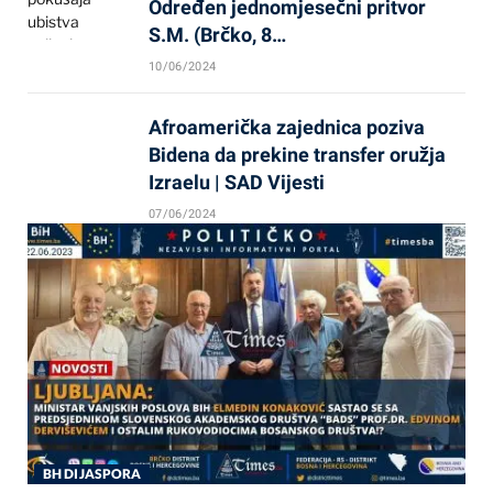
Određen jednomjesečni pritvor
S.M. (Brčko, 8…
10/06/2024
Afroamerička zajednica poziva
Bidena da prekine transfer oružja
Izraelu | SAD Vijesti
07/06/2024
BH DIJASPORA