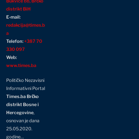
Bukvice bb, Brčko
distrikt BiH
E-mail:
redakcija@times.b
a
Telefon:
+387 70
330 097
Web:
www.times.ba
Političko Nezavisni
Informativni Portal
Times.ba Brčko
distrikt Bosne i
Hercegovine
,
osnovan je dana
25.05.2020.
godine…