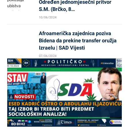
Određen jednomjesečni pritvor
S.M. (Brčko, 8…
10/06/2024
Afroamerička zajednica poziva
Bidena da prekine transfer oružja
Izraelu | SAD Vijesti
07/06/2024
BD BIH2