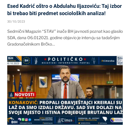
Esed Kadrić oštro o Abdulahu Iljazoviću: Taj izbor
bi trebao biti predmet socioloških analiza!
30/10/2023
Sedmični Magazin “STAV” inače BH javnosti poznat kao glasilo
SDA, dana 06.012021. godine objavio je intervju sa tadašnjim
Gradonačelnikom Brčko…
BIH