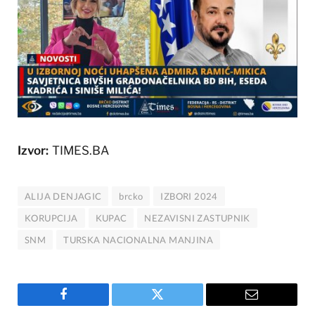
Izvor:
TIMES.BA
ALIJA DENJAGIC
brcko
IZBORI 2024
KORUPCIJA
KUPAC
NEZAVISNI ZASTUPNIK
SNM
TURSKA NACIONALNA MANJINA
Facebook
Twitter
Email