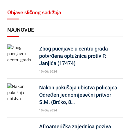
Objave sličnog sadržaja
NAJNOVIJE
Zbog pucnjave u centru grada
potvrđena optužnica protiv P.
Janjića (17474)
10/06/2024
Nakon pokušaja ubistva policajca
Određen jednomjesečni pritvor
S.M. (Brčko, 8…
10/06/2024
Afroamerička zajednica poziva