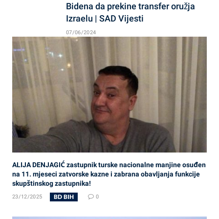
Bidena da prekine transfer oružja
Izraelu | SAD Vijesti
07/06/2024
ALIJA DENJAGIĆ zastupnik turske nacionalne manjine osuđen
na 11. mjeseci zatvorske kazne i zabrana obavljanja funkcije
skupštinskog zastupnika!
BD BIH
23/12/2025
0