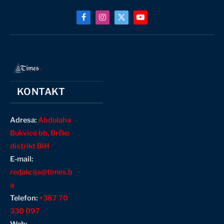
Facebook
Instagram
X
YouTube
(Twitter)
KONTAKT
Adresa:
Abdulaha
Bukvice bb, Brčko
distrikt BiH
E-mail:
redakcija@times.b
a
Telefon:
+387 70
330 097
Web: