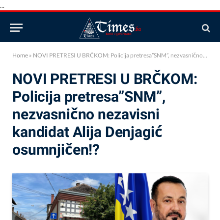
...
Home
»
NOVI PRETRESI U BRČKOM: Policija pretresa”SNM”, nezvasnično nezavisni kandidat Alija Denjagić osumnjičen!?
NOVI PRETRESI U BRČKOM:
Policija pretresa”SNM”,
nezvasnično nezavisni
kandidat Alija Denjagić
osumnjičen!?