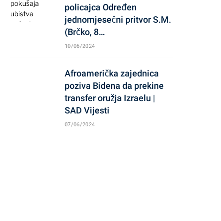
policajca Određen
jednomjesečni pritvor S.M.
(Brčko, 8…
10/06/2024
Afroamerička zajednica
poziva Bidena da prekine
transfer oružja Izraelu |
SAD Vijesti
07/06/2024