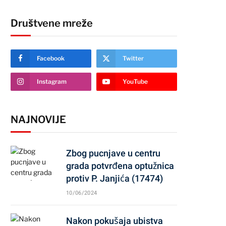
Društvene mreže
Facebook
Twitter
Instagram
YouTube
NAJNOVIJE
Zbog pucnjave u centru
grada potvrđena optužnica
protiv P. Janjića (17474)
10/06/2024
Nakon pokušaja ubistva