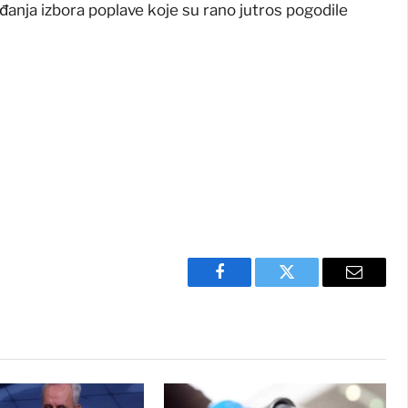
anja izbora poplave koje su rano jutros pogodile
Facebook
Twitter
Email