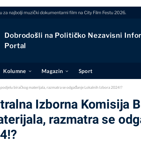
u za najbolji muzički dokumentarni film na City Film Festu 2026.
Dobrodošli na Političko Nezavisni Info
Portal
Kolumne
Magazin
Sport
odjelu biračkog materijala, razmatra se odgađanje Lokalnih Izbora 2024!?
alna Izborna Komisija B
terijala, razmatra se od
4!?