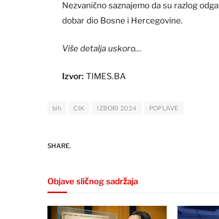
Nezvanično saznajemo da su razlog odgađ
dobar dio Bosne i Hercegovine.
Više detalja uskoro…
Izvor:
TIMES.BA
bih
CIK
IZBORI 2024
POPLAVE
SHARE.
Objave sličnog sadržaja