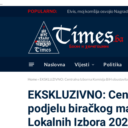
...
POPULARNO:
Elvis, moj komšija osvojio Nagrad
Naslovna
Vijesti
Politika
Home
»
EKSKLUZIVNO: Centralna Izborna Komisija BiH obustavila p
EKSKLUZIVNO: Centr
podjelu biračkog ma
Lokalnih Izbora 202