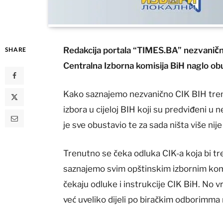
Redakcija portala “TIMES.BA” nezvanično
SHARE
Centralna Izborna komisija BiH naglo obu
Kako saznajemo nezvanično CIK BIH tre
izbora u cijeloj BIH koji su predviđeni u
je sve obustavio te za sada ništa više n
Trenutno se čeka odluka CIK-a koja bi tr
saznajemo svim opštinskim izbornim komi
čekaju odluke i instrukcije CIK BiH. No vr
već uveliko dijeli po biračkim odborimma 