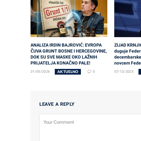
ANALIZA IRDIN BAJROVIĆ: EVROPA
ZIJAD KRNJI
ČUVA GRUNT BOSNE I HERCEGOVINE,
duguje Federa
DOK SU SVE MASKE OKO LAŽNIH
decembarske 
PRIJATELJA KONAČNO PALE!
novcem Feder
AKTUELNO
31/05/2026
0
07/12/2025
LEAVE A REPLY