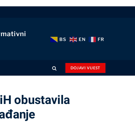
rmativni
BS
EN
FR
DOJAVI VIJEST
iH obustavila
gađanje