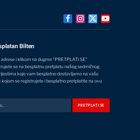
Facebook
Instagram
X
YouTube
(Twitter)
splatan Bilten
 adrese i klikom na dugme "PRETPLATI SE"
trujete se na besplatnu pretplatu našeg sedmičnog
vijestima koje vam besplatno dostavljamo na vašu
 kojom se registrujete i besplatno pretplatite na ovu