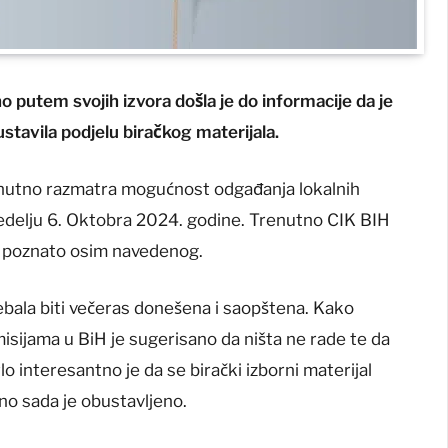
 putem svojih izvora došla je do informacije da je
stavila podjelu biračkog materijala.
nutno razmatra mogućnost odgađanja lokalnih
 nedelju 6. Oktobra 2024. godine. Trenutno CIK BIH
ije poznato osim navedenog.
ebala biti večeras donešena i saopštena. Kako
sijama u BiH je sugerisano da ništa ne rade te da
lo interesantno je da se birački izborni materijal
no sada je obustavljeno.