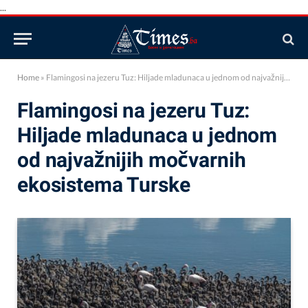
...
Home
»
Flamingosi na jezeru Tuz: Hiljade mladunaca u jednom od najvažnijih močvarnih ekosistema Turske
Flamingosi na jezeru Tuz:
Hiljade mladunaca u jednom
od najvažnijih močvarnih
ekosistema Turske