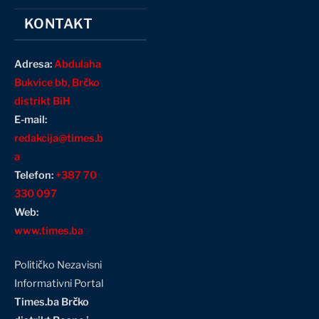
KONTAKT
Adresa:
Abdulaha
Bukvice bb, Brčko
distrikt BiH
E-mail:
redakcija@times.b
a
Telefon:
+387 70
330 097
Web:
www.times.ba
Političko Nezavisni
Informativni Portal
Times.ba Brčko