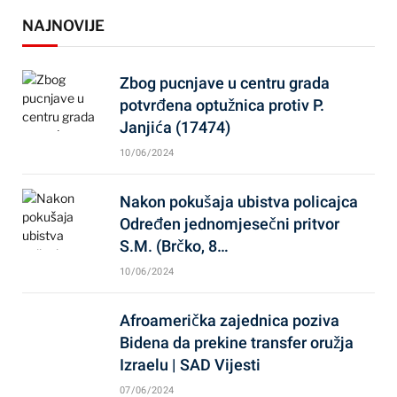
NAJNOVIJE
Zbog pucnjave u centru grada
potvrđena optužnica protiv P.
Janjića (17474)
10/06/2024
Nakon pokušaja ubistva policajca
Određen jednomjesečni pritvor
S.M. (Brčko, 8…
10/06/2024
Afroamerička zajednica poziva
Bidena da prekine transfer oružja
Izraelu | SAD Vijesti
07/06/2024