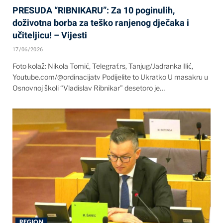
PRESUDA “RIBNIKARU”: Za 10 poginulih,
doživotna borba za teško ranjenog dječaka i
učiteljicu! – Vijesti
17/06/2026
Foto kolaž: Nikola Tomić, Telegraf.rs, Tanjug/Jadranka Ilić,
Youtube.com/@ordinacijatv Podijelite to Ukratko U masakru u
Osnovnoj školi “Vladislav Ribnikar” desetoro je…
REGION