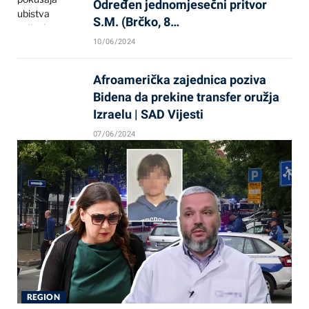
Određen jednomjesečni pritvor
S.M. (Brčko, 8…
10/06/2024
Afroamerička zajednica poziva
Bidena da prekine transfer oružja
Izraelu | SAD Vijesti
07/06/2024
REGION