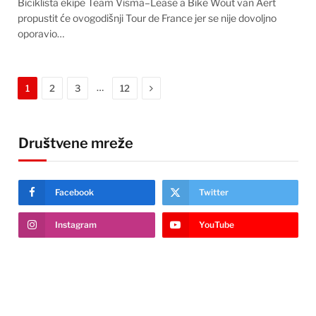
Biciklista ekipe Team Visma–Lease a Bike Wout van Aert
propustit će ovogodišnji Tour de France jer se nije dovoljno
oporavio…
Next
…
1
2
3
12
Društvene mreže
Facebook
Twitter
Instagram
YouTube