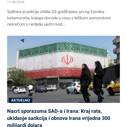
17/06/2026
Splitska je policija uhitila 33-godišnjaka, prvog časnika
katamarana, kojega dovode u vezu s teškom pomorskom
nesrećom u nedjelju ujutro kad…
AKTUELNO
Nacrt sporazuma SAD-a i Irana: Kraj rata,
ukidanje sankcija i obnova Irana vrijedna 300
milijardi dolara