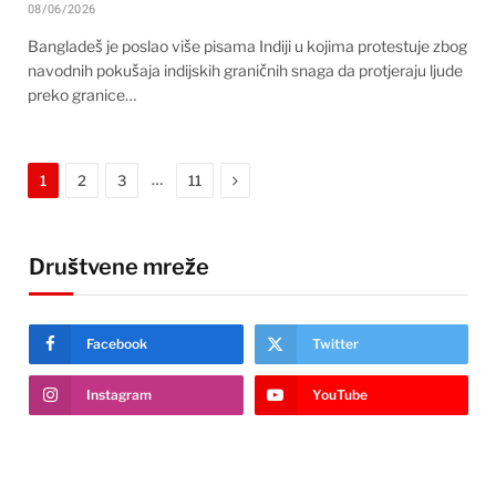
08/06/2026
Bangladeš je poslao više pisama Indiji u kojima protestuje zbog
navodnih pokušaja indijskih graničnih snaga da protjeraju ljude
preko granice…
Next
…
1
2
3
11
Društvene mreže
Facebook
Twitter
Instagram
YouTube