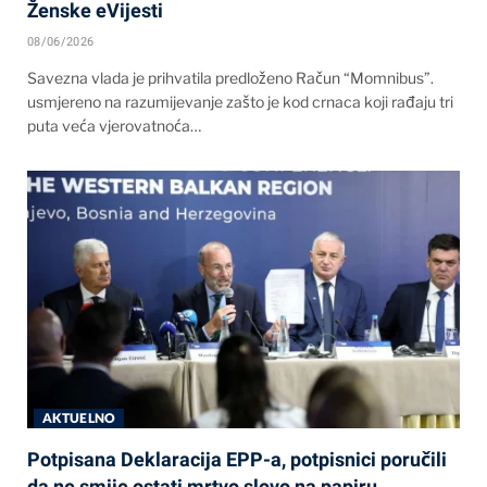
Ženske eVijesti
08/06/2026
Savezna vlada je prihvatila predloženo Račun “Momnibus”.
usmjereno na razumijevanje zašto je kod crnaca koji rađaju tri
puta veća vjerovatnoća…
AKTUELNO
Potpisana Deklaracija EPP-a, potpisnici poručili
da ne smije ostati mrtvo slovo na papiru