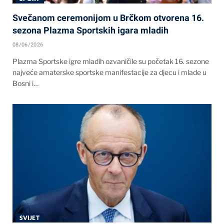
Svečanom ceremonijom u Brčkom otvorena 16.
sezona Plazma Sportskih igara mladih
08/06/2026
Plazma Sportske igre mladih ozvaničile su početak 16. sezone
najveće amaterske sportske manifestacije za djecu i mlade u
Bosni i…
SVIJET