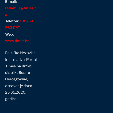
E-mail:
redakcija@times.b
a
Telefon:
+387 70
330 097
Web:
www.times.ba
Političko Nezavisni
Informativni Portal
Times.ba Brčko
distrikt Bosne i
Hercegovine
,
osnovan je dana
25.05.2020.
godine…