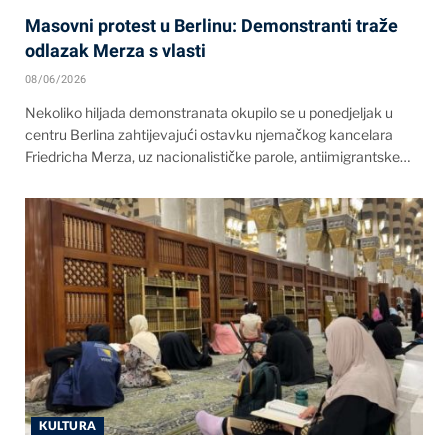
Masovni protest u Berlinu: Demonstranti traže
odlazak Merza s vlasti
08/06/2026
Nekoliko hiljada demonstranata okupilo se u ponedjeljak u
centru Berlina zahtijevajući ostavku njemačkog kancelara
Friedricha Merza, uz nacionalističke parole, antiimigrantske…
KULTURA