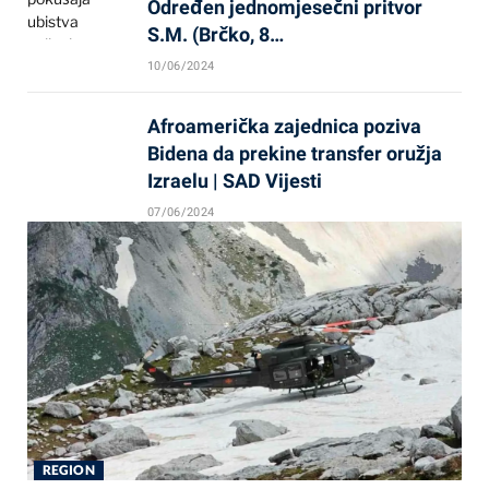
Određen jednomjesečni pritvor
S.M. (Brčko, 8…
10/06/2024
Afroamerička zajednica poziva
Bidena da prekine transfer oružja
Izraelu | SAD Vijesti
07/06/2024
REGION