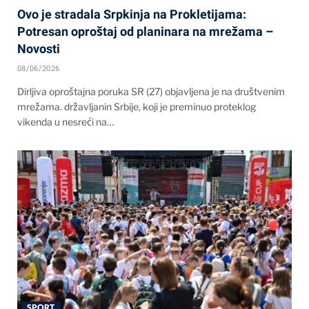
Ovo je stradala Srpkinja na Prokletijama:
Potresan oproštaj od planinara na mrežama –
Novosti
08/06/2026
Dirljiva oproštajna poruka SR (27) objavljena je na društvenim
mrežama. državljanin Srbije, koji je preminuo proteklog
vikenda u nesreći na…
SPORT