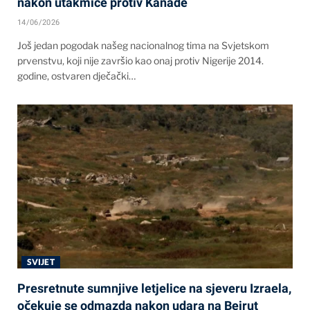
nakon utakmice protiv Kanade
14/06/2026
Još jedan pogodak našeg nacionalnog tima na Svjetskom
prvenstvu, koji nije završio kao onaj protiv Nigerije 2014.
godine, ostvaren dječački…
SVIJET
Presretnute sumnjive letjelice na sjeveru Izraela,
očekuje se odmazda nakon udara na Bejrut