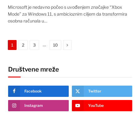
Microsoft je nedavno počeo s uvođenjem značajke “Xbox
Mode” za Windows 11, s ambicioznim ciljem da transformira
osobna računala u…
Next
…
1
2
3
10
Društvene mreže
Facebook
Twitter
Instagram
YouTube