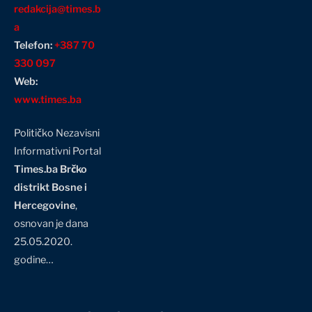
redakcija@times.b
a
Telefon:
+387 70
330 097
Web:
www.times.ba
Političko Nezavisni
Informativni Portal
Times.ba Brčko
distrikt Bosne i
Hercegovine
,
osnovan je dana
25.05.2020.
godine…