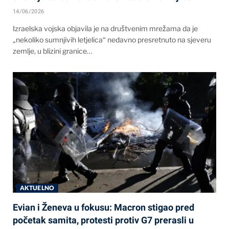
14/06/2026
Izraelska vojska objavila je na društvenim mrežama da je
„nekoliko sumnjivih letjelica“ nedavno presretnuto na sjeveru
zemlje, u blizini granice…
AKTUELNO
Evian i Ženeva u fokusu: Macron stigao pred
početak samita, protesti protiv G7 prerasli u