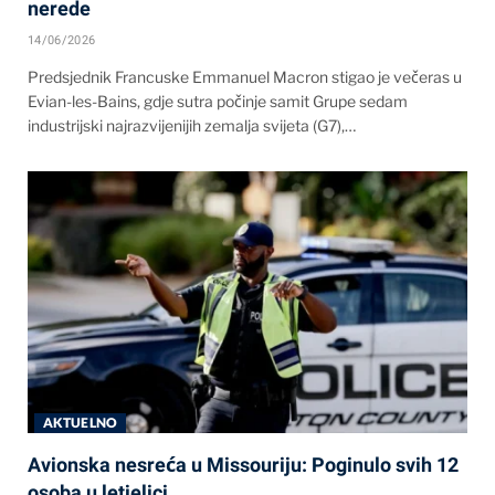
nerede
14/06/2026
Predsjednik Francuske Emmanuel Macron stigao je večeras u
Evian-les-Bains, gdje sutra počinje samit Grupe sedam
industrijski najrazvijenijih zemalja svijeta (G7),…
AKTUELNO
Avionska nesreća u Missouriju: Poginulo svih 12
osoba u letjelici