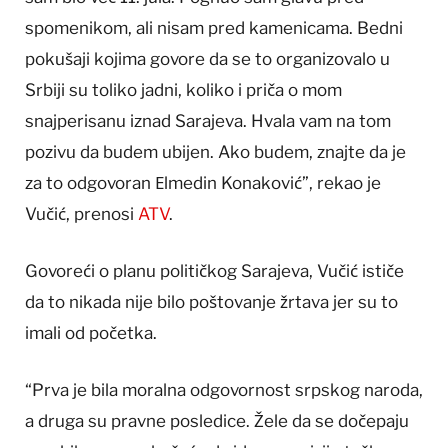
spomenikom, ali nisam pred kamenicama. Bedni
pokušaji kojima govore da se to organizovalo u
Srbiji su toliko jadni, koliko i priča o mom
snajperisanu iznad Sarajeva. Hvala vam na tom
pozivu da budem ubijen. Ako budem, znajte da je
za to odgovoran Еlmedin Konaković”, rekao je
Vučić, prenosi
ATV
.
Govoreći o planu političkog Sarajeva, Vučić ističe
da to nikada nije bilo poštovanje žrtava jer su to
imali od početka.
“Prva je bila moralna odgovornost srpskog naroda,
a druga su pravne posledice. Žele da se dočepaju