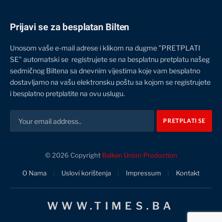
Prijavi se za besplatan Bilten
Unosom vaše e-mail adrese i klikom na dugme "PRETPLATI
SE" automatski se registrujete se na besplatnu pretplatu našeg
sedmičnog Biltena sa dnevnim vijestima koje vam besplatno
dostavljamo na vašu elektronsku poštu sa kojom se registrujete
i besplatno pretplatite na ovu uslugu.
© 2026 Copyright
Balkan Union Production
O Nama
Uslovi korištenja
Impressum
Kontakt
WWW.TIMES.BA