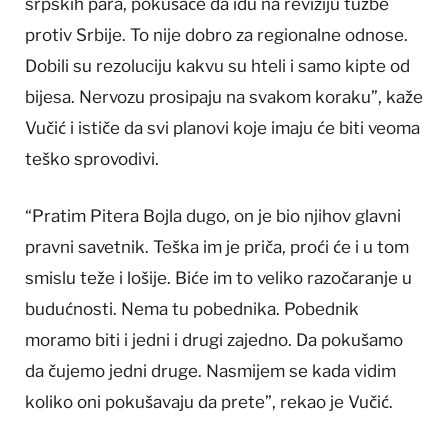
srpskih para, pokušaće da idu na reviziju tužbe
protiv Srbije. To nije dobro za regionalne odnose.
Dobili su rezoluciju kakvu su hteli i samo kipte od
bijesa. Nervozu prosipaju na svakom koraku”, kaže
Vučić i ističe da svi planovi koje imaju će biti veoma
teško sprovodivi.
“Pratim Pitera Bojla dugo, on je bio njihov glavni
pravni savetnik. Teška im je priča, proći će i u tom
smislu teže i lošije. Biće im to veliko razočaranje u
budućnosti. Nema tu pobednika. Pobednik
moramo biti i jedni i drugi zajedno. Da pokušamo
da čujemo jedni druge. Nasmijem se kada vidim
koliko oni pokušavaju da prete”, rekao je Vučić.