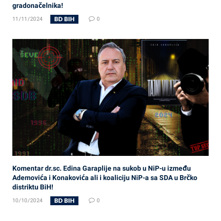
gradonačelnika!
BD BIH
11/11/2024
0
Komentar dr.sc. Edina Garaplije na sukob u NiP-u između
Ademovića i Konakovića ali i koaliciju NiP-a sa SDA u Brčko
distriktu BiH!
BD BIH
10/10/2024
0