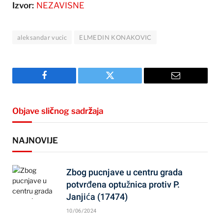
Izvor:
NEZAVISNE
aleksandar vucic
ELMEDIN KONAKOVIC
Facebook
Twitter
Email
Objave sličnog sadržaja
NAJNOVIJE
Zbog pucnjave u centru grada
potvrđena optužnica protiv P.
Janjića (17474)
10/06/2024