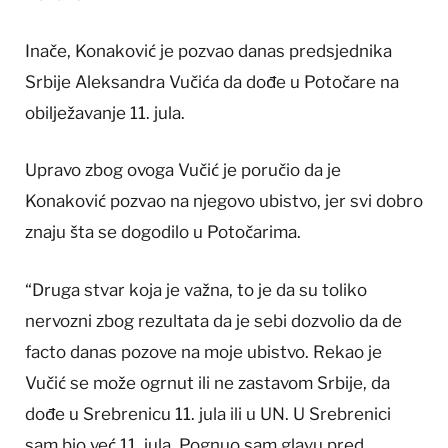
Inače, Konaković je pozvao danas predsjednika
Srbije Aleksandra Vučića da dođe u Potočare na
obilježavanje 11. jula.
Upravo zbog ovoga Vučić je poručio da je
Konaković pozvao na njegovo ubistvo, jer svi dobro
znaju šta se dogodilo u Potočarima.
“Druga stvar koja je važna, to je da su toliko
nervozni zbog rezultata da je sebi dozvolio da de
facto danas pozove na moje ubistvo. Rekao je
Vučić se može ogrnut ili ne zastavom Srbije, da
dođe u Srebrenicu 11. jula ili u UN. U Srebrenici
sam bio već 11. jula. Pognuo sam glavu pred