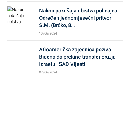
Nakon pokušaja ubistva policajca
Određen jednomjesečni pritvor
S.M. (Brčko, 8…
10/06/2024
Afroamerička zajednica poziva
Bidena da prekine transfer oružja
Izraelu | SAD Vijesti
07/06/2024