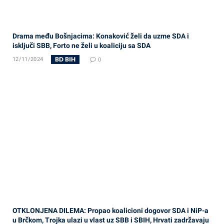
Drama među Bošnjacima: Konaković želi da uzme SDA i
isključi SBB, Forto ne želi u koaliciju sa SDA
BD BIH
12/11/2024
0
OTKLONJENA DILEMA: Propao koalicioni dogovor SDA i NiP-a
u Brčkom, Trojka ulazi u vlast uz SBB i SBIH, Hrvati zadržavaju