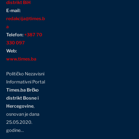
distrikt BiH
E-mail:
redakcija@times.b
a
Telefon:
+387 70
330 097
Web:
www.times.ba
Političko Nezavisni
Informativni Portal
Times.ba Brčko
distrikt Bosne i
Hercegovine
,
osnovan je dana
25.05.2020.
godine…