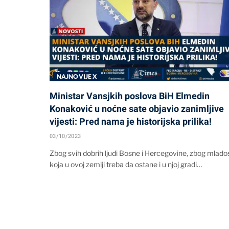
NAJNOVIJE X
Ministar Vansjkih poslova BiH Elmedin
Konaković u noćne sate objavio zanimljive
vijesti: Pred nama je historijska prilika!
03/10/2023
Zbog svih dobrih ljudi Bosne i Hercegovine, zbog mlados
koja u ovoj zemlji treba da ostane i u njoj gradi…