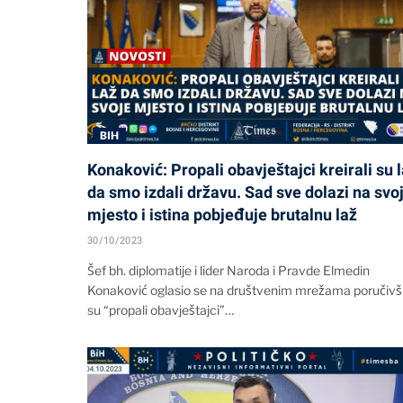
BIH
Konaković: Propali obavještajci kreirali su 
da smo izdali državu. Sad sve dolazi na svo
mjesto i istina pobjeđuje brutalnu laž
30/10/2023
Šef bh. diplomatije i lider Naroda i Pravde Elmedin
Konaković oglasio se na društvenim mrežama poručivš
su “propali obavještajci”…