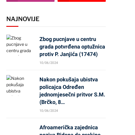
NAJNOVIJE
Zbog pucnjave u centru
grada potvrđena optužnica
protiv P. Janjića (17474)
10/06/2024
Nakon pokušaja ubistva
policajca Određen
jednomjesečni pritvor S.M.
(Brčko, 8…
10/06/2024
Afroamerička zajednica
poziva Bidena da prekine