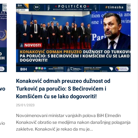
BIH
Konaković odmah preuzeo dužnost od
vo
Turković pa poručio: S Bećirovićem i
Komšićem ću se lako dogovoriti!
25/01/2023
Novoimenovani ministar vanjskih polova BiH Elmedin
Konaković obratio se medijima nakon današnjeg polaganja
vio
zakletve. Konaković je rekao da mu je…