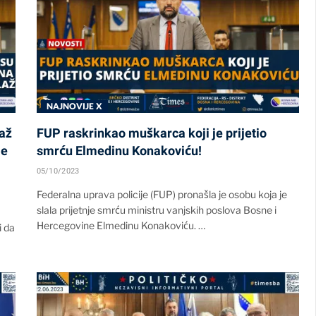
NAJNOVIJE X
laž
FUP raskrinkao muškarca koji je prijetio
je
smrću Elmedinu Konakoviću!
05/10/2023
Federalna uprava policije (FUP) pronašla je osobu koja je
slala prijetnje smrću ministru vanjskih poslova Bosne i
Hercegovine Elmedinu Konakoviću. …
i da