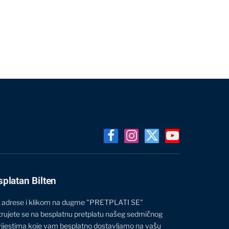
Facebook
Instagram
X
YouTube
(Twitter)
splatan Bilten
 adrese i klikom na dugme "PRETPLATI SE"
trujete se na besplatnu pretplatu našeg sedmičnog
vijestima koje vam besplatno dostavljamo na vašu