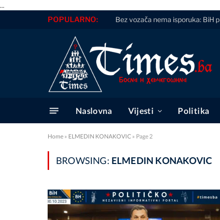
...
POPULARNO:
Bez vozača nema isporuka: BiH pr
Naslovna
Vijesti
Politika
Home
»
ELMEDIN KONAKOVIC
»
Page 2
BROWSING:
ELMEDIN KONAKOVIC