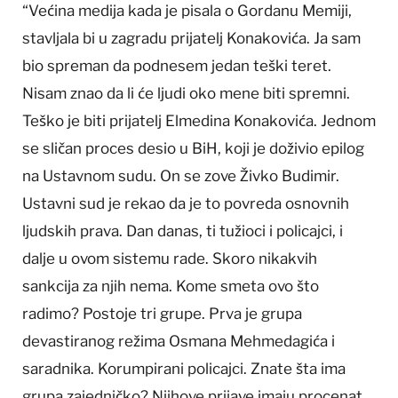
“Većina medija kada je pisala o Gordanu Memiji,
stavljala bi u zagradu prijatelj Konakovića. Ja sam
bio spreman da podnesem jedan teški teret.
Nisam znao da li će ljudi oko mene biti spremni.
Teško je biti prijatelj Elmedina Konakovića. Jednom
se sličan proces desio u BiH, koji je doživio epilog
na Ustavnom sudu. On se zove Živko Budimir.
Ustavni sud je rekao da je to povreda osnovnih
ljudskih prava. Dan danas, ti tužioci i policajci, i
dalje u ovom sistemu rade. Skoro nikakvih
sankcija za njih nema. Kome smeta ovo što
radimo? Postoje tri grupe. Prva je grupa
devastiranog režima Osmana Mehmedagića i
saradnika. Korumpirani policajci. Znate šta ima
grupa zajedničko? Njihove prijave imaju procenat