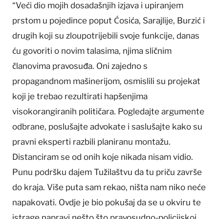
“Veći dio mojih dosadašnjih izjava i upiranjem
prstom u pojedince poput Ćosića, Sarajlije, Burzić i
drugih koji su zloupotrijebili svoje funkcije, danas
ću govoriti o novim talasima, njima sličnim
članovima pravosuđa. Oni zajedno s
propagandnom mašinerijom, osmislili su projekat
koji je trebao rezultirati hapšenjima
visokorangiranih političara. Pogledajte argumente
odbrane, poslušajte advokate i saslušajte kako su
pravni eksperti razbili planiranu montažu.
Distanciram se od onih koje nikada nisam vidio.
Punu podršku dajem Tužilaštvu da tu priču završe
do kraja. Više puta sam rekao, ništa nam niko neće
napakovati. Ovdje je bio pokušaj da se u okviru te
istrage napravi nešto što pravosudno-policijskoj