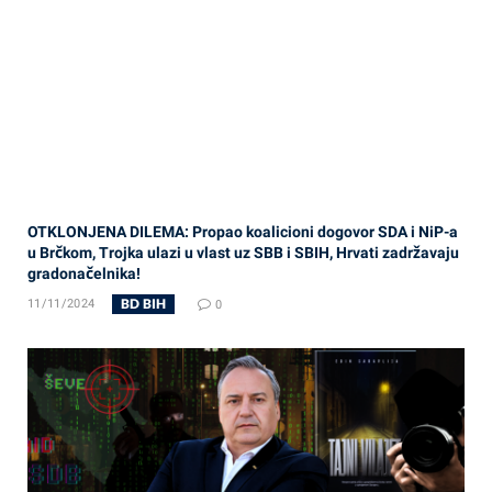
OTKLONJENA DILEMA: Propao koalicioni dogovor SDA i NiP-a
u Brčkom, Trojka ulazi u vlast uz SBB i SBIH, Hrvati zadržavaju
gradonačelnika!
BD BIH
11/11/2024
0