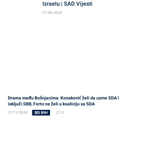
Izraelu | SAD Vijesti
07/06/2024
Drama među Bošnjacima: Konaković želi da uzme SDA i
isključi SBB, Forto ne želi u koaliciju sa SDA
BD BIH
12/11/2024
0