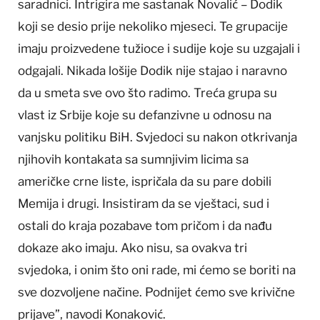
saradnici. Intrigira me sastanak Novalić – Dodik
koji se desio prije nekoliko mjeseci. Te grupacije
imaju proizvedene tužioce i sudije koje su uzgajali i
odgajali. Nikada lošije Dodik nije stajao i naravno
da u smeta sve ovo što radimo. Treća grupa su
vlast iz Srbije koje su defanzivne u odnosu na
vanjsku politiku BiH. Svjedoci su nakon otkrivanja
njihovih kontakata sa sumnjivim licima sa
američke crne liste, ispričala da su pare dobili
Memija i drugi. Insistiram da se vještaci, sud i
ostali do kraja pozabave tom pričom i da nađu
dokaze ako imaju. Ako nisu, sa ovakva tri
svjedoka, i onim što oni rade, mi ćemo se boriti na
sve dozvoljene načine. Podnijet ćemo sve krivične
prijave”, navodi Konaković.