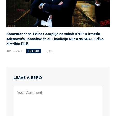
Komentar dr.sc. Edina Garaplije na sukob u NiP-u između
Ademovića i Konakovića ali i koaliciju NiP-a sa SDA u Brčko
distriktu BiH!
BD BIH
10/10/2024
0
LEAVE A REPLY