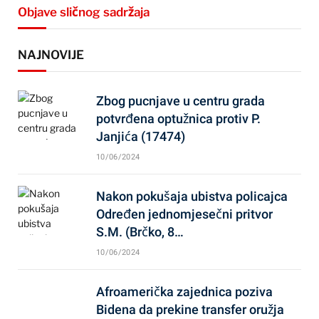
Objave sličnog sadržaja
NAJNOVIJE
Zbog pucnjave u centru grada
potvrđena optužnica protiv P.
Janjića (17474)
10/06/2024
Nakon pokušaja ubistva policajca
Određen jednomjesečni pritvor
S.M. (Brčko, 8…
10/06/2024
Afroamerička zajednica poziva
Bidena da prekine transfer oružja