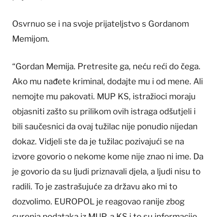
Osvrnuo se i na svoje prijateljstvo s Gordanom
Memijom.
“Gordan Memija. Pretresite ga, neću reći do čega.
Ako mu nađete kriminal, dodajte mu i od mene. Ali
nemojte mu pakovati. MUP KS, istražioci moraju
objasniti zašto su prilikom ovih istraga odšutjeli i
bili saučesnici da ovaj tužilac nije ponudio nijedan
dokaz. Vidjeli ste da je tužilac pozivajući se na
izvore govorio o nekome kome nije znao ni ime. Da
je govorio da su ljudi priznavali djela, a ljudi nisu to
radili. To je zastrašujuće za državu ako mi to
dozvolimo. EUROPOL je reagovao ranije zbog
curenja podataka iz MUP-a KS i to su informacije