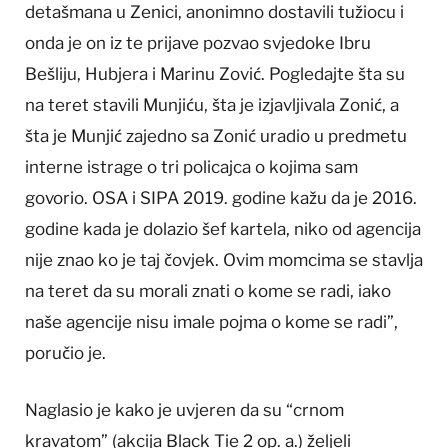
detašmana u Zenici, anonimno dostavili tužiocu i
onda je on iz te prijave pozvao svjedoke Ibru
Bešliju, Hubjera i Marinu Zović. Pogledajte šta su
na teret stavili Munjiću, šta je izjavljivala Zonić, a
šta je Munjić zajedno sa Zonić uradio u predmetu
interne istrage o tri policajca o kojima sam
govorio. OSA i SIPA 2019. godine kažu da je 2016.
godine kada je dolazio šef kartela, niko od agencija
nije znao ko je taj čovjek. Ovim momcima se stavlja
na teret da su morali znati o kome se radi, iako
naše agencije nisu imale pojma o kome se radi”,
poručio je.
Naglasio je kako je uvjeren da su “crnom
kravatom” (akcija Black Tie 2 op. a.) željeli