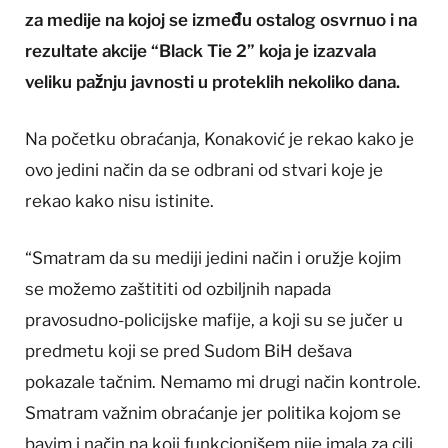
za medije na kojoj se između ostalog osvrnuo i na
rezultate akcije “Black Tie 2” koja je izazvala
veliku pažnju javnosti u proteklih nekoliko dana.
Na početku obraćanja, Konaković je rekao kako je
ovo jedini način da se odbrani od stvari koje je
rekao kako nisu istinite.
“Smatram da su mediji jedini način i oružje kojim
se možemo zaštititi od ozbiljnih napada
pravosudno-policijske mafije, a koji su se jučer u
predmetu koji se pred Sudom BiH dešava
pokazale tačnim. Nemamo mi drugi način kontrole.
Smatram važnim obraćanje jer politika kojom se
bavim i način na koji funkcionišem nije imala za cilj