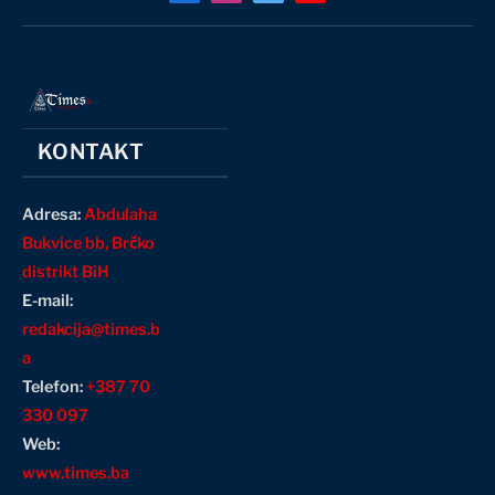
(Twitter)
KONTAKT
Adresa:
Abdulaha
Bukvice bb, Brčko
distrikt BiH
E-mail:
redakcija@times.b
a
Telefon:
+387 70
330 097
Web:
www.times.ba