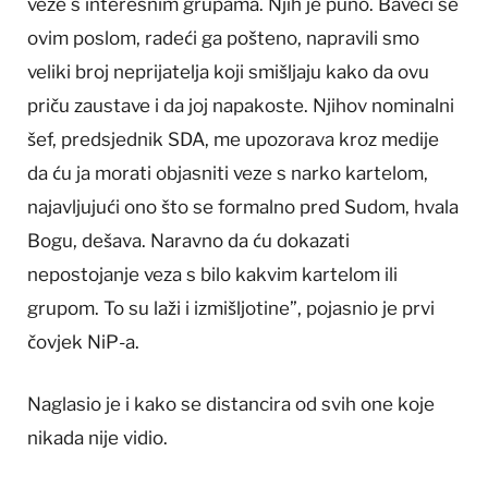
veze s interesnim grupama. Njih je puno. Baveći se
ovim poslom, radeći ga pošteno, napravili smo
veliki broj neprijatelja koji smišljaju kako da ovu
priču zaustave i da joj napakoste. Njihov nominalni
šef, predsjednik SDA, me upozorava kroz medije
da ću ja morati objasniti veze s narko kartelom,
najavljujući ono što se formalno pred Sudom, hvala
Bogu, dešava. Naravno da ću dokazati
nepostojanje veza s bilo kakvim kartelom ili
grupom. To su laži i izmišljotine”, pojasnio je prvi
čovjek NiP-a.
Naglasio je i kako se distancira od svih one koje
nikada nije vidio.