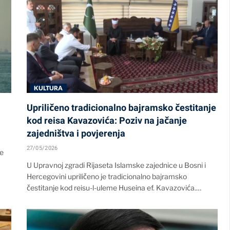
KULTURA
Upriličeno tradicionalno bajramsko čestitanje
kod reisa Kavazovića: Poziv na jačanje
zajedništva i povjerenja
27/05/2026
le
U Upravnoj zgradi Rijaseta Islamske zajednice u Bosni i
Hercegovini upriličeno je tradicionalno bajramsko
čestitanje kod reisu-l-uleme Huseina ef. Kavazovića.…