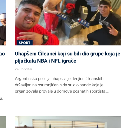
SPORT
ao
Uhapšeni Čileanci koji su bili dio grupe koja je
pljačkala NBA i NFL igrače
27/05/2026
Argentinska policija uhapsila je dvojicu čileanskih
državljanina osumnjičenih da su dio bande koja je
organizovala provale u domove poznatih sportista,…
a.