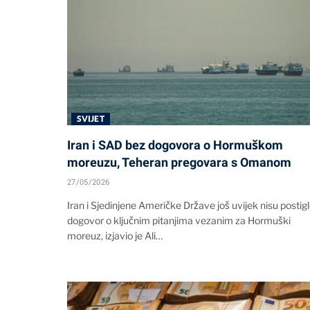
SVIJET
Iran i SAD bez dogovora o Hormuškom
moreuzu, Teheran pregovara s Omanom
27/05/2026
Iran i Sjedinjene Američke Države još uvijek nisu postig
dogovor o ključnim pitanjima vezanim za Hormuški
moreuz, izjavio je Ali…