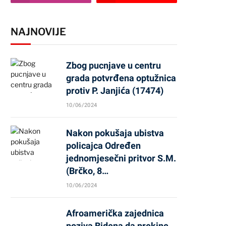
NAJNOVIJE
Zbog pucnjave u centru
grada potvrđena optužnica
protiv P. Janjića (17474)
10/06/2024
Nakon pokušaja ubistva
policajca Određen
jednomjesečni pritvor S.M.
(Brčko, 8…
10/06/2024
Afroamerička zajednica
poziva Bidena da prekine