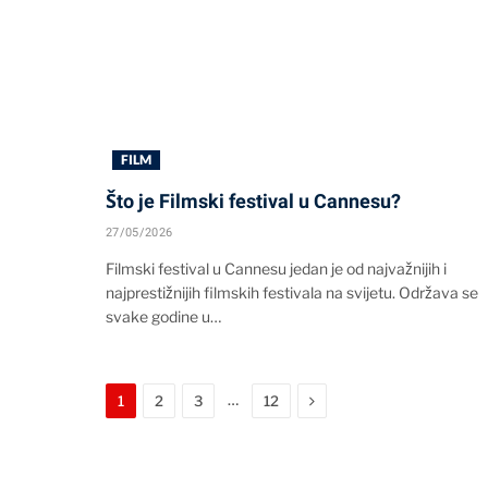
FILM
Što je Filmski festival u Cannesu?
27/05/2026
Filmski festival u Cannesu jedan je od najvažnijih i
najprestižnijih filmskih festivala na svijetu. Održava se
svake godine u…
Next
…
1
2
3
12