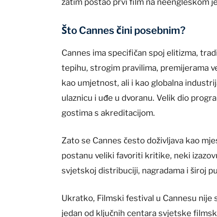
zatim postao prvi film na neengleskom jezi
Što Cannes čini posebnim?
Cannes ima specifičan spoj elitizma, trad
tepihu, strogim pravilima, premijerama ve
kao umjetnost, ali i kao globalna industri
ulaznicu i uđe u dvoranu. Velik dio progr
gostima s akreditacijom.
Zato se Cannes često doživljava kao mjes
postanu veliki favoriti kritike, neki iza
svjetskoj distribuciji, nagradama i široj pu
Ukratko, Filmski festival u Cannesu nije
jedan od ključnih centara svjetske filmsk