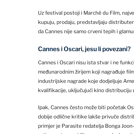
Uz festival postoji i Marché du Film, najv
kupuju, prodaju, predstavljaju distribute
da Cannes nije samo crveni tepih i glamu
Cannes i Oscari, jesu li povezani?
Cannes i Oscari nisu ista stvar i ne funkci
međunarodnim žirijem koji nagrađuje film
industrijske nagrade koje dodjeljuje Ame
kvalifikacije, uključujući kino distribuci
Ipak, Cannes često može biti početak Osc
dobije odlične kritike lakše privuče distr
primjer je Parasite redatelja Bonga Joon-