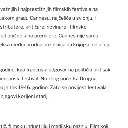
ažnijih i najprestižnijih filmskih festivala na
uskom gradu Cannesu, najčešće u svibnju, i
tributere, kritičare, novinare i filmske
iku od obične kino premijere, Cannes nije samo
 velika međunarodna pozornica na kojoj se odlučuje
godine, kao francuski odgovor na politički pritisak
Venecijanski festival. No zbog početka Drugog
o je tek 1946. godine. Zato se povijest festivala
jegovi korijeni stariji.
iž, filmsku industriju i medijsku pažnju. Film koji