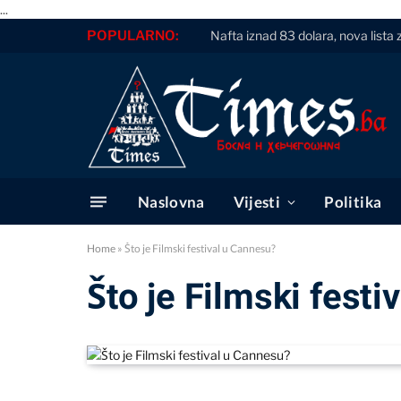
...
POPULARNO:
Nafta iznad 83 dolara, nova list
Naslovna
Vijesti
Politika
Home
»
Što je Filmski festival u Cannesu?
Što je Filmski fest