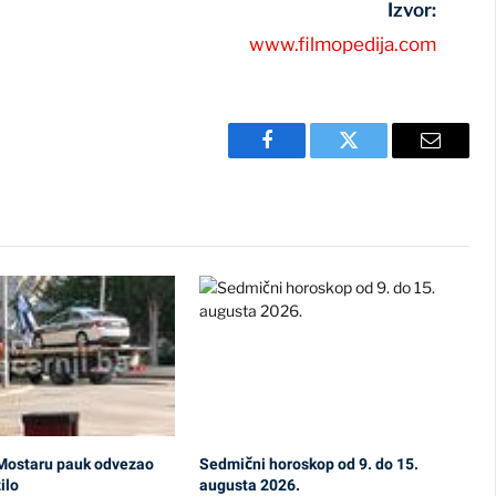
Izvor:
www.filmopedija.com
Facebook
Twitter
Email
U Mostaru pauk odvezao
Sedmični horoskop od 9. do 15.
ilo
augusta 2026.