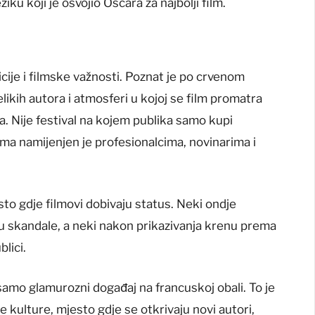
ku koji je osvojio Oscara za najbolji film.
icije i filmske važnosti. Poznat je po crvenom
likih autora i atmosferi u kojoj se film promatra
ja. Nije festival na kojem publika samo kupi
ama namijenjen je profesionalcima, novinarima i
to gdje filmovi dobivaju status. Neki ondje
zovu skandale, a neki nakon prikazivanja krenu prema
blici.
 samo glamurozni događaj na francuskoj obali. To je
e kulture, mjesto gdje se otkrivaju novi autori,