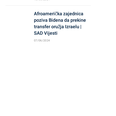
Afroamerička zajednica
poziva Bidena da prekine
transfer oružja Izraelu |
SAD Vijesti
07/06/2024