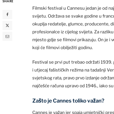
SHARE
Filmski festival u Cannesu jedan je od najv
svijetu. Održava se svake godine u franc
okuplja redatelje, glumce, producente, dis
profesionalce iz cijelog svijeta. Za razl
mjesto gdje se filmovi prikazuju. On je i
koji će filmovi obilježiti godinu.
Festival se prvi put trebao održati 1939. 
i utjecaj fašističkih režima na tadašnji 
svjetskog rata, pravo prvo izdanje održan
najčešće računa upravo od 1946., iako su n
Zašto je Cannes toliko važan?
Cannes je važan jer spaja umjetnički prest