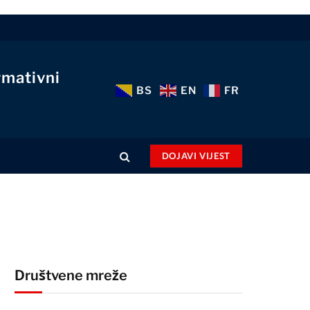
rmativni
BS
EN
FR
DOJAVI VIJEST
Društvene mreže