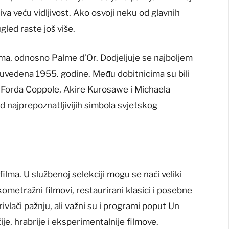
va veću vidljivost. Ako osvoji neku od glavnih
led raste još više.
alma, odnosno Palme d’Or. Dodjeljuje se najboljem
je uvedena 1955. godine. Među dobitnicima su bili
sa Forda Coppole, Akire Kurosawe i Michaela
 najprepoznatljivijih simbola svjetskog
ilma. U službenoj selekciji mogu se naći veliki
kometražni filmovi, restaurirani klasici i posebne
ivlači pažnju, ali važni su i programi poput Un
je, hrabrije i eksperimentalnije filmove.