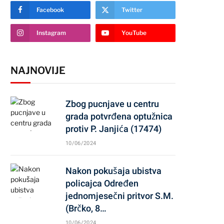
Facebook
Twitter
Instagram
YouTube
NAJNOVIJE
Zbog pucnjave u centru
grada potvrđena optužnica
protiv P. Janjića (17474)
10/06/2024
Nakon pokušaja ubistva
policajca Određen
jednomjesečni pritvor S.M.
(Brčko, 8…
10/06/2024