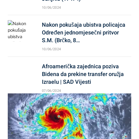
10/06/2024
Nakon pokušaja ubistva policajca
Određen jednomjesečni pritvor
S.M. (Brčko, 8…
10/06/2024
Afroamerička zajednica poziva
Bidena da prekine transfer oružja
Izraelu | SAD Vijesti
07/06/2024