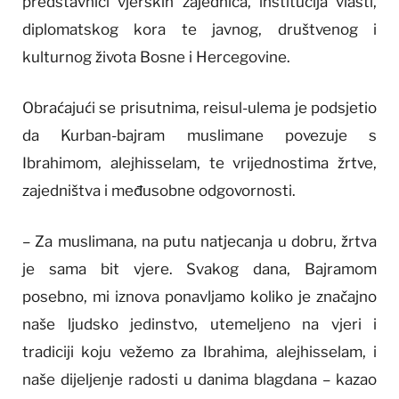
predstavnici vjerskih zajednica, institucija vlasti,
diplomatskog kora te javnog, društvenog i
kulturnog života Bosne i Hercegovine.
Obraćajući se prisutnima, reisul-ulema je podsjetio
da Kurban-bajram muslimane povezuje s
Ibrahimom, alejhisselam, te vrijednostima žrtve,
zajedništva i međusobne odgovornosti.
– Za muslimana, na putu natjecanja u dobru, žrtva
je sama bit vjere. Svakog dana, Bajramom
posebno, mi iznova ponavljamo koliko je značajno
naše ljudsko jedinstvo, utemeljeno na vjeri i
tradiciji koju vežemo za Ibrahima, alejhisselam, i
naše dijeljenje radosti u danima blagdana – kazao