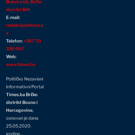
Bukvice bb, Brčko
distrikt BiH
E-mail:
redakcija@times.b
a
Telefon:
+387 70
330 097
Web:
www.times.ba
Političko Nezavisni
Informativni Portal
Times.ba Brčko
distrikt Bosne i
Hercegovine
,
osnovan je dana
25.05.2020.
godine…