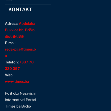
KONTAKT
Adresa:
Abdulaha
Bukvice bb, Brčko
distrikt BiH
E-mail:
redakcija@times.b
a
Telefon:
+387 70
330 097
Web:
www.times.ba
Političko Nezavisni
Informativni Portal
Times.ba Brčko