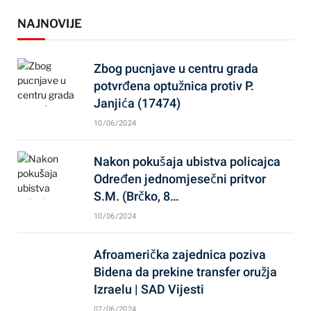
NAJNOVIJE
Zbog pucnjave u centru grada
potvrđena optužnica protiv P.
Janjića (17474)
10/06/2024
Nakon pokušaja ubistva policajca
Određen jednomjesečni pritvor
S.M. (Brčko, 8…
10/06/2024
Afroamerička zajednica poziva
Bidena da prekine transfer oružja
Izraelu | SAD Vijesti
07/06/2024