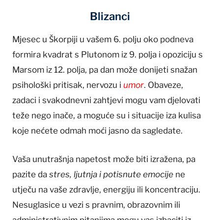
Blizanci
Mjesec u Škorpiji u vašem 6. polju oko podneva
formira kvadrat s Plutonom iz 9. polja i opoziciju s
Marsom iz 12. polja, pa dan može donijeti snažan
psihološki pritisak, nervozu i
umor
. Obaveze,
zadaci i svakodnevni zahtjevi mogu vam djelovati
teže nego inače, a moguće su i situacije iza kulisa
koje nećete odmah moći jasno da sagledate.
Vaša unutrašnja napetost može biti izražena, pa
pazite da
stres, ljutnja i potisnute emocije
ne
utječu na vaše zdravlje, energiju ili koncentraciju.
Nesuglasice u vezi s pravnim, obrazovnim ili
administrativnim pitanjima mogu vas izbaciti iz