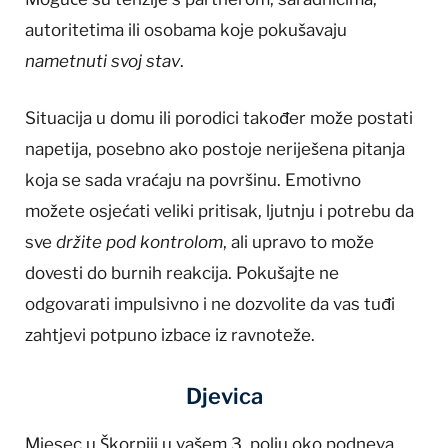
autoritetima ili osobama koje pokušavaju
nametnuti svoj stav
.
Situacija u domu ili porodici također može postati
napetija, posebno ako postoje neriješena pitanja
koja se sada vraćaju na površinu. Emotivno
možete osjećati veliki pritisak, ljutnju i potrebu da
sve
držite pod kontrolom
, ali upravo to može
dovesti do burnih reakcija. Pokušajte ne
odgovarati impulsivno i ne dozvolite da vas tuđi
zahtjevi potpuno izbace iz ravnoteže.
Djevica
Mjesec u Škorpiji u vašem 3. polju oko podneva