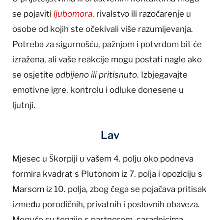
se pojaviti
ljubomora
, rivalstvo ili razočarenje u
osobe od kojih ste očekivali više razumijevanja.
Potreba za sigurnošću, pažnjom i potvrdom bit će
izražena, ali vaše reakcije mogu postati nagle ako
se osjetite
odbijeno ili pritisnuto
. Izbjegavajte
emotivne igre, kontrolu i odluke donesene u
ljutnji.
Lav
Mjesec u Škorpiji u vašem 4. polju oko podneva
formira kvadrat s Plutonom iz 7. polja i opoziciju s
Marsom iz 10. polja, zbog čega se pojačava pritisak
između porodičnih, privatnih i poslovnih obaveza.
Moguće su tenzije s partnerom, saradnicima,