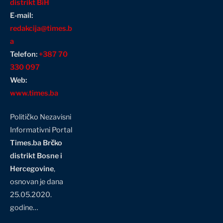
distrikt BiH
E-mail:
redakcija@times.b
a
Telefon:
+387 70
330 097
Web:
www.times.ba
Političko Nezavisni
Informativni Portal
Times.ba Brčko
distrikt Bosne i
Hercegovine
,
osnovan je dana
25.05.2020.
godine…