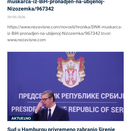
muskarca-iz-BiH-pronadjen-na-ubijenoj-
Nizozemka/967342
29/05/2026
https://www.nezavisne.com/novosti/hronika/DNK-muskarca-
iz-BiH-pronadjen-na-ubijenoj-Nizozemka/967342 Izvor:
www.nezavisne.com
AKTUELNO
Sud u Hamburgu privremeno zabranio širenje