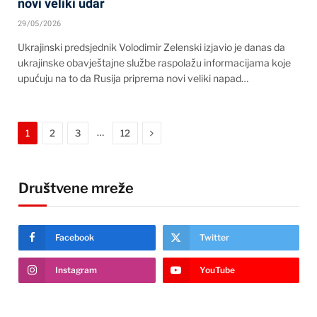
novi veliki udar
29/05/2026
Ukrajinski predsjednik Volodimir Zelenski izjavio je danas da
ukrajinske obavještajne službe raspolažu informacijama koje
upućuju na to da Rusija priprema novi veliki napad…
Next
…
1
2
3
12
Društvene mreže
Facebook
Twitter
Instagram
YouTube