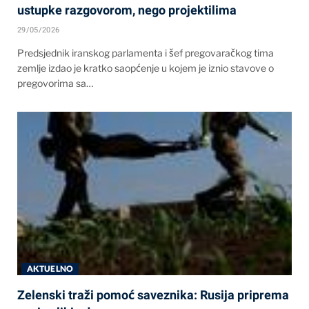
ustupke razgovorom, nego projektilima
29/05/2026
Predsjednik iranskog parlamenta i šef pregovaračkog tima
zemlje izdao je kratko saopćenje u kojem je iznio stavove o
pregovorima sa…
AKTUELNO
Zelenski traži pomoć saveznika: Rusija priprema