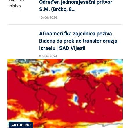
Određen jednomjesečni pritvor
S.M. (Brčko, 8…
10/06/2024
Afroamerička zajednica poziva
Bidena da prekine transfer oružja
Izraelu | SAD Vijesti
07/06/2024
AKTUELNO