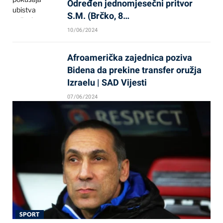
Određen jednomjesečni pritvor
S.M. (Brčko, 8…
10/06/2024
Afroamerička zajednica poziva
Bidena da prekine transfer oružja
Izraelu | SAD Vijesti
07/06/2024
SPORT