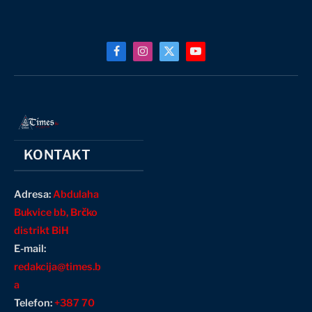
Facebook
Instagram
X
YouTube
(Twitter)
KONTAKT
Adresa:
Abdulaha
Bukvice bb, Brčko
distrikt BiH
E-mail:
redakcija@times.b
a
Telefon:
+387 70