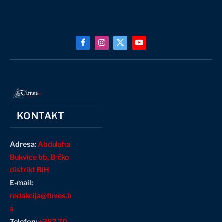
Facebook
Instagram
X
YouTube
(Twitter)
KONTAKT
Adresa:
Abdulaha
Bukvice bb, Brčko
distrikt BiH
E-mail:
redakcija@times.b
a
Telefon:
+387 70