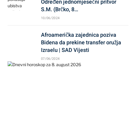
Određen jednomjesečni pritvor
S.M. (Brčko, 8…
10/06/2024
Afroamerička zajednica poziva
Bidena da prekine transfer oružja
Izraelu | SAD Vijesti
07/06/2024