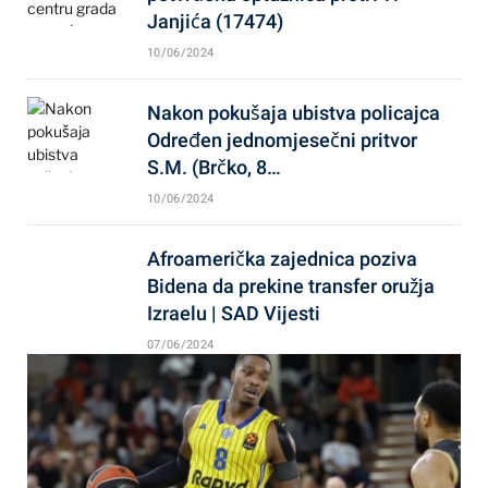
Janjića (17474)
10/06/2024
Nakon pokušaja ubistva policajca
Određen jednomjesečni pritvor
S.M. (Brčko, 8…
10/06/2024
Afroamerička zajednica poziva
Bidena da prekine transfer oružja
Izraelu | SAD Vijesti
07/06/2024