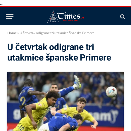
...
Home
»
U četvrtak odigrane tri utakmice španske Primere
U četvrtak odigrane tri
utakmice španske Primere