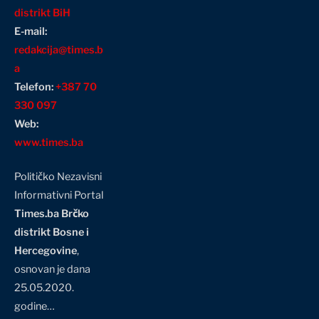
distrikt BiH
E-mail:
redakcija@times.b
a
Telefon:
+387 70
330 097
Web:
www.times.ba
Političko Nezavisni
Informativni Portal
Times.ba Brčko
distrikt Bosne i
Hercegovine
,
osnovan je dana
25.05.2020.
godine…