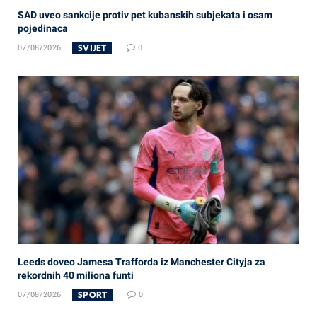
SAD uveo sankcije protiv pet kubanskih subjekata i osam
pojedinaca
SVIJET
07/08/2026
0
Leeds doveo Jamesa Trafforda iz Manchester Cityja za
rekordnih 40 miliona funti
SPORT
07/08/2026
0