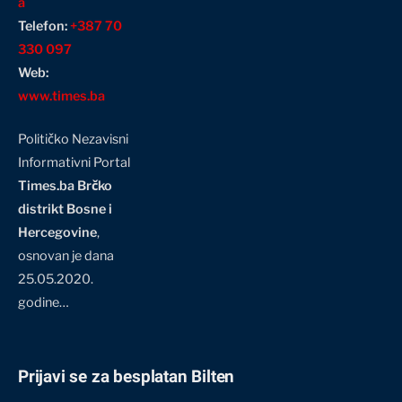
a
Telefon:
+387 70
330 097
Web:
www.times.ba
Političko Nezavisni
Informativni Portal
Times.ba Brčko
distrikt Bosne i
Hercegovine
,
osnovan je dana
25.05.2020.
godine…
Prijavi se za besplatan Bilten