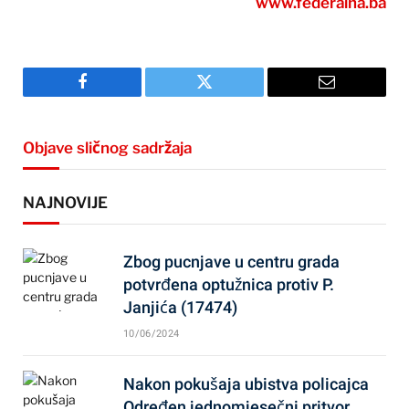
www.federalna.ba
Facebook
Twitter
Email
Objave sličnog sadržaja
NAJNOVIJE
Zbog pucnjave u centru grada
potvrđena optužnica protiv P.
Janjića (17474)
10/06/2024
Nakon pokušaja ubistva policajca
Određen jednomjesečni pritvor