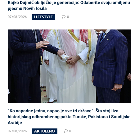
Rajko Dujmić obilježio je generacije: Odaberite svoju omiljenu
pjesmu Novih fosila
LIFESTYLE
07/08/2026
0
“Ko napadne jednu, napao je sve tri države”: Šta stoji iza
historijskog odbrambenog pakta Turske, Pakistana i Saudijske
Arabije
AKTUELNO
07/08/2026
0