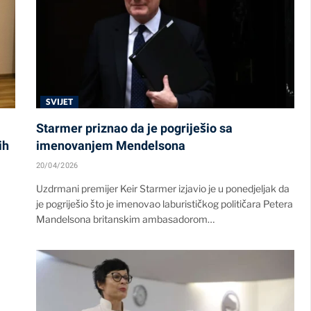
SVIJET
Starmer priznao da je pogriješio sa
ih
imenovanjem Mendelsona
20/04/2026
Uzdrmani premijer Keir Starmer izjavio je u ponedjeljak da
je pogriješio što je imenovao laburističkog političara Petera
Mandelsona britanskim ambasadorom…