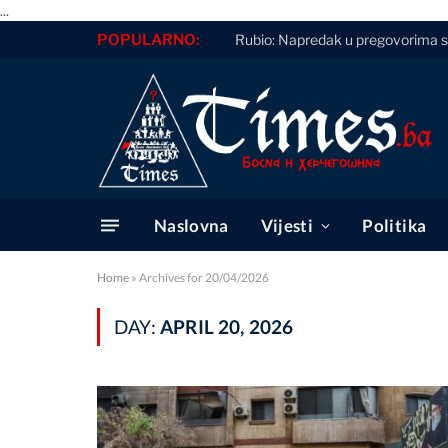
...
POPULARNO:
Rubio: Napredak u pregovorima
Naslovna
Vijesti
Politika
Home
»
Archives for 20/04/2026
DAY:
APRIL 20, 2026