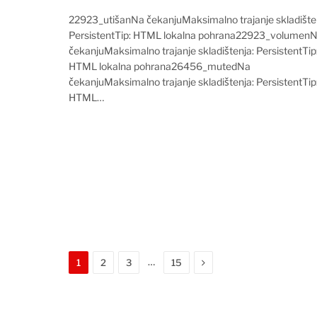
22923_utišanNa čekanjuMaksimalno trajanje skladište
PersistentTip: HTML lokalna pohrana22923_volumen
čekanjuMaksimalno trajanje skladištenja: PersistentTip
HTML lokalna pohrana26456_mutedNa
čekanjuMaksimalno trajanje skladištenja: PersistentTip
HTML…
Next
…
1
2
3
15