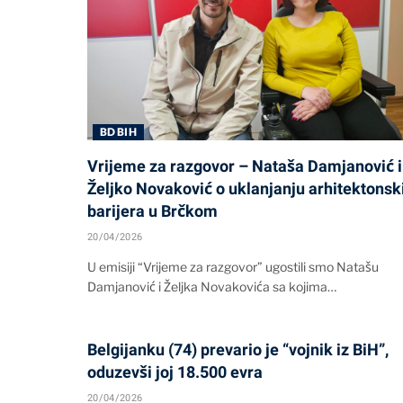
BD BIH
Vrijeme za razgovor – Nataša Damjanović i
Željko Novaković o uklanjanju arhitektonsk
barijera u Brčkom
20/04/2026
U emisiji “Vrijeme za razgovor” ugostili smo Natašu
Damjanović i Željka Novakovića sa kojima…
Belgijanku (74) prevario je “vojnik iz BiH”,
oduzevši joj 18.500 evra
20/04/2026