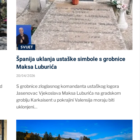
SVIJET
Španija uklanja ustaške simbole s grobnice
Maksa Luburića
20/04/2026
od
S grobnice zloglasnog komandanta ustaškog logora
Jasenovac Vjekoslava Maksa Luburića na gradskom
groblju Karkaisent u pokrajini Valensija moraju biti
uklonjeni…