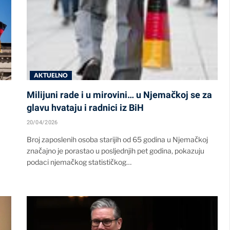
AKTUELNO
Milijuni rade i u mirovini… u Njemačkoj se za
glavu hvataju i radnici iz BiH
20/04/2026
Broj zaposlenih osoba starijih od 65 godina u Njemačkoj
značajno je porastao u posljednjih pet godina, pokazuju
podaci njemačkog statističkog…