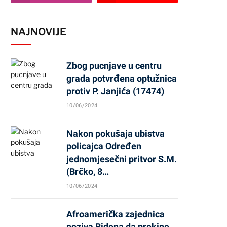
NAJNOVIJE
Zbog pucnjave u centru
grada potvrđena optužnica
protiv P. Janjića (17474)
10/06/2024
Nakon pokušaja ubistva
policajca Određen
jednomjesečni pritvor S.M.
(Brčko, 8…
10/06/2024
Afroamerička zajednica
poziva Bidena da prekine