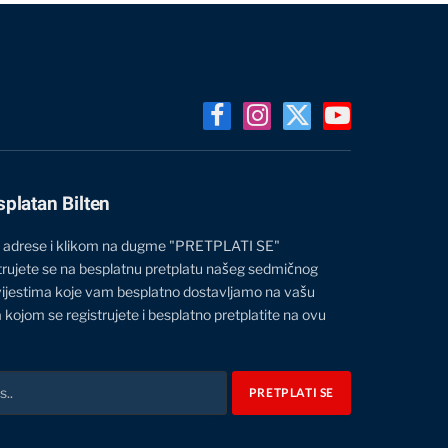
Facebook
Instagram
X
YouTube
(Twitter)
splatan Bilten
 adrese i klikom na dugme "PRETPLATI SE"
trujete se na besplatnu pretplatu našeg sedmičnog
vijestima koje vam besplatno dostavljamo na vašu
 kojom se registrujete i besplatno pretplatite na ovu