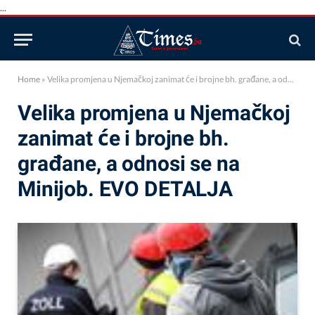
...
Home
»
Velika promjena u Njemačkoj zanimat će i brojne bh. građane, a odnosi se na Minijob. EVO DETALJA
Velika promjena u Njemačkoj
zanimat će i brojne bh.
građane, a odnosi se na
Minijob. EVO DETALJA