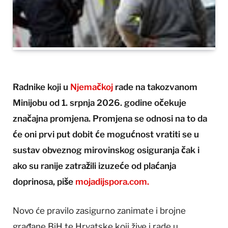
Radnike koji u
Njemačkoj
rade na takozvanom
Minijobu od 1. srpnja 2026. godine očekuje
značajna promjena. Promjena se odnosi na to da
će oni prvi put dobit će mogućnost vratiti se u
sustav obveznog mirovinskog osiguranja čak i
ako su ranije zatražili izuzeće od plaćanja
doprinosa, piše
mojadijspora
.com.
Novo će pravilo zasigurno zanimate i brojne
građane BiH te Hrvatske koji žive i rade u