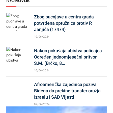
NAJNOVIJE
Zbog pucnjave u centru grada
potvrđena optužnica protiv P.
Janjića (17474)
10/06/2024
Nakon pokušaja ubistva policajca
Određen jednomjesečni pritvor
S.M. (Brčko, 8…
10/06/2024
Afroamerička zajednica poziva
Bidena da prekine transfer oružja
Izraelu | SAD Vijesti
07/06/2024