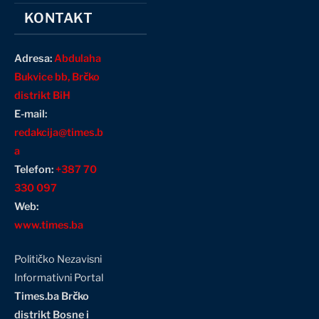
KONTAKT
Adresa:
Abdulaha
Bukvice bb, Brčko
distrikt BiH
E-mail:
redakcija@times.b
a
Telefon:
+387 70
330 097
Web:
www.times.ba
Političko Nezavisni
Informativni Portal
Times.ba Brčko
distrikt Bosne i