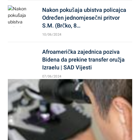
Nakon pokušaja ubistva policajca
Određen jednomjesečni pritvor
S.M. (Brčko, 8…
10/06/2024
Afroamerička zajednica poziva
Bidena da prekine transfer oružja
Izraelu | SAD Vijesti
07/06/2024