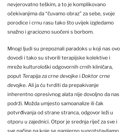
nevjerovatno teškim, a to je komplikovano
očekivanjima da “čuvamo obraz” za sebe, svoje
porodice i crnu rasu tako što uvijek izgledamo
snažno i graciozno suočeni s borbom.
Mnogi ljudi su prepoznali paradoks u koji nas ovo
dovodi i tako su stvorili terapijske kolektive i
mreže kulturološki odgovornih crnih kliničara,
poput
Terapija za crne devojke
i
Doktor crne
devojke
. Ali ja ću tvrditi da prepakivanje
inherentno opresivnog alata nije dovoljno da nas
podrži. Možda umjesto samoanalize ili čak
potvrđivanja od strane stranca, odgovor leži u
otporu u zajednici. Otpor je srednja riječ za sve i
sve načine na koje se namjerno suprotstavljamo