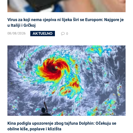
Virus za koji nema cjepiva ni lijeka širi se Europom: Najgore je
u Italiji i Grčkoj
AKTUELNO
08/08/2026
0
Kina podigla upozorenje zbog tajfuna Dolphin: Očekuju se
obilne kiše, poplave i klizišta