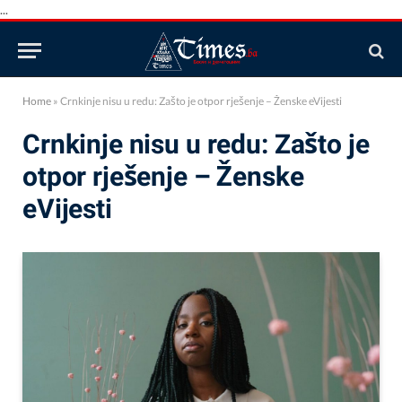
...
Home
»
Crnkinje nisu u redu: Zašto je otpor rješenje – Ženske eVijesti
Crnkinje nisu u redu: Zašto je
otpor rješenje – Ženske
eVijesti