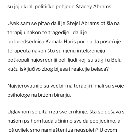
su joj ukrali političke pobjede Stacey Abrams.
Uvek sam se pitao da li je Stejsi Abrams otišla na
terapiju nakon te tragedije i da li je
potpredsednica Kamala Haris počela da posećuje
terapeuta nakon što su njenu inteligenciju
potkopali najosredniji beli ljudi koji su stigli u Belu
kuću isključivo zbog bijesa i reakcije belaca?
Najvjerovatnije su već bili na terapiji i imali su svoje
psihologe na brzom biranju.
Uglavnom se pitam za sve crnkinje, šta se dešava s
našom psihom kada učinimo sve da pobijedimo, a
još uvijek smo namješteni za neuspjeh? U ovom