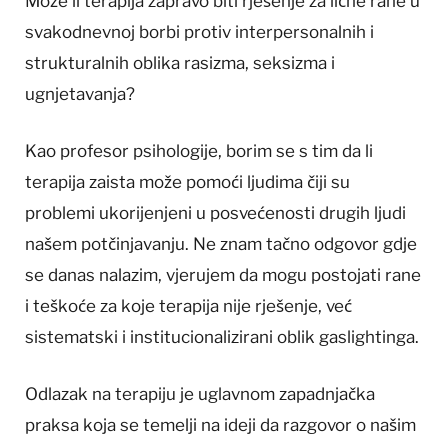
Može li terapija zapravo biti rješenje za lične rane u
svakodnevnoj borbi protiv interpersonalnih i
strukturalnih oblika rasizma, seksizma i
ugnjetavanja?
Kao profesor psihologije, borim se s tim da li
terapija zaista može pomoći ljudima čiji su
problemi ukorijenjeni u posvećenosti drugih ljudi
našem potčinjavanju. Ne znam tačno odgovor gdje
se danas nalazim, vjerujem da mogu postojati rane
i teškoće za koje terapija nije rješenje, već
sistematski i institucionalizirani oblik gaslightinga.
Odlazak na terapiju je uglavnom zapadnjačka
praksa koja se temelji na ideji da razgovor o našim