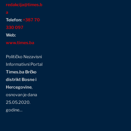
redakcija@times.b
a
Telefon:
+387 70
330 097
Web:
www.times.ba
Političko Nezavisni
Informativni Portal
Times.ba Brčko
distrikt Bosne i
Hercegovine
,
osnovan je dana
25.05.2020.
godine…