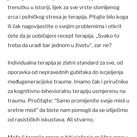
trenutku u istoriji, lijek za sve vrste slomljenog
srca i psihičkog stresa je terapija. Pitajte bilo koga
ili čak nagovijestite o svojim problemima i otkrit
ćete da je uobičajeni recept terapija. „Svako to
treba da uradi bar jednom u životu“, zar ne?
Individualna terapija je zlatni standard za sve, od
oporavka od nepravednih gubitaka do iscjeljenja
međugeneracijske traume. Imamo čak i priručnike
za kognitivno-bihevioralnu terapiju usmjerenu na
traumu. Pročitajte: “Samo promijenite svoje misli u
sretne misli” da biste nam pomogli da se izliječimo
od rasističkih iskustava. Ali stvarno.