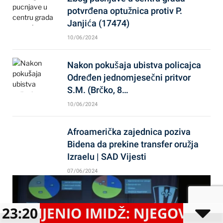
potvrđena optužnica protiv P.
Janjića (17474)
10/06/2024
Nakon pokušaja ubistva policajca
Određen jednomjesečni pritvor
S.M. (Brčko, 8…
10/06/2024
Afroamerička zajednica poziva
Bidena da prekine transfer oružja
Izraelu | SAD Vijesti
07/06/2024
IO IMIDŽ: NJEGOVA FRIZURA TO
23:20