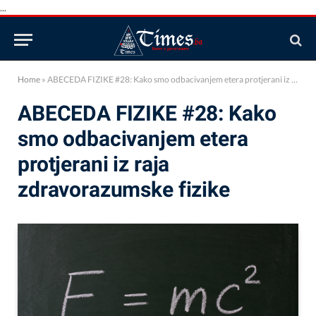
...
Home
»
ABECEDA FIZIKE #28: Kako smo odbacivanjem etera protjerani iz raja zdravorazumske fizike
ABECEDA FIZIKE #28: Kako
smo odbacivanjem etera
protjerani iz raja
zdravorazumske fizike