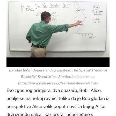
Izvrstan tečaj “Understanding Einstein: The Special Theory of
Relativity” Sveučilišta u Stanfordu dostupan na
https://www.coursera.org/learn/einstein-relativity
Evo zgodnog primjera: dva opažača, Bob i Alice,
udalje se na nekoj ravnici toliko da je Bob gledan iz
perspektive Alice velik poput novčića kojeg Alice
drži između palca i kažiprsta i uspoređuje s