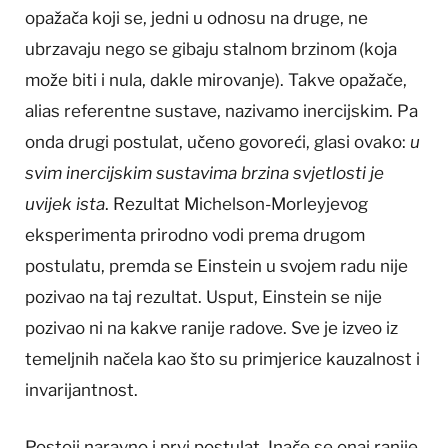
opažača koji se, jedni u odnosu na druge, ne
ubrzavaju nego se gibaju stalnom brzinom (koja
može biti i nula, dakle mirovanje). Takve opažače,
alias referentne sustave, nazivamo inercijskim. Pa
onda drugi postulat, učeno govoreći, glasi ovako:
u
svim inercijskim sustavima brzina svjetlosti je
uvijek ista
. Rezultat Michelson-Morleyjevog
eksperimenta prirodno vodi prema drugom
postulatu, premda se Einstein u svojem radu nije
pozivao na taj rezultat. Usput, Einstein se nije
pozivao ni na kakve ranije radove. Sve je izveo iz
temeljnih načela kao što su primjerice kauzalnost i
invarijantnost.
Postoji naravno i prvi postulat. Inače se onaj ranije