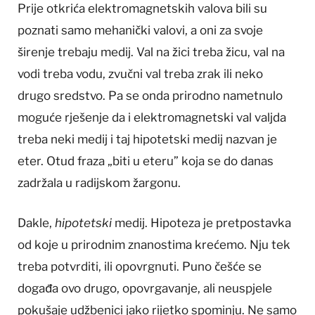
Prije otkrića elektromagnetskih valova bili su
poznati samo mehanički valovi, a oni za svoje
širenje trebaju medij. Val na žici treba žicu, val na
vodi treba vodu, zvučni val treba zrak ili neko
drugo sredstvo. Pa se onda prirodno nametnulo
moguće rješenje da i elektromagnetski val valjda
treba neki medij i taj hipotetski medij nazvan je
eter. Otud fraza „biti u eteru” koja se do danas
zadržala u radijskom žargonu.
Dakle,
hipotetski
medij. Hipoteza je pretpostavka
od koje u prirodnim znanostima krećemo. Nju tek
treba potvrditi, ili opovrgnuti. Puno češće se
događa ovo drugo, opovrgavanje, ali neuspjele
pokušaje udžbenici jako rijetko spominju. Ne samo