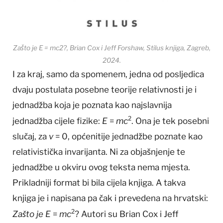
Zašto je E = mc2?, Brian Cox i Jeff Forshaw, Stilus knjiga, Zagreb,
2024.
I za kraj, samo da spomenem, jedna od posljedica
dvaju postulata posebne teorije relativnosti je i
jednadžba koja je poznata kao najslavnija
2
jednadžba cijele fizike:
E
=
mc
. Ona je tek posebni
slučaj, za
v
= 0, općenitije jednadžbe poznate kao
relativistička invarijanta. Ni za objašnjenje te
jednadžbe u okviru ovog teksta nema mjesta.
Prikladniji format bi bila cijela knjiga. A takva
knjiga je i napisana pa čak i prevedena na hrvatski:
2
Zašto je
E
=
mc
? Autori su Brian Cox i Jeff