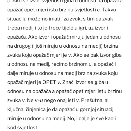
c
. Ako se izvor svjetlosti giba u odnosu na opažača,
opažač opet mjeri istu brzinu svjetlosti
c
. Takvu
situaciju možemo imati i za zvuk, s tim da zvuk
treba medij i to je treće tijelo u igri, uz izvor i
opažača. Ako izvor i opažač miruju jedan u odnosu
na drugog (i još miruju u odnosu na medij) brzina
zvuka koju opažač mjeri je
v
. Ako se pak izvor giba
u odnosu na medij, recimo brzinom
u
, a opažač i
dalje miruje u odnosu na medij brzina zvuka koju
opažač mjeri je OPET
v
. Znači izvor se giba u
odnosu na opažača a opažač opet mjeri istu brzinu
zvuka
v
. Ne
v+u
nego onaj isti
v
. Prešutna, ali
ključna, činjenica je da opažač u gornjoj situaciji
miruje u odnosu na medij. No, i dalje je sve kao i
kod svjetlosti.