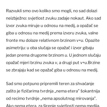
Razvukli smo ovo koliko smo mogli, no sad dolazi
neizbježno: svjetlost zvuku zadaje nokaut. Ako sad
izvor zvuka miruje u odnosu na medij, a opažač se
giba u odnosu na medij prema izvoru zvuka, valne
fronte mu dolaze relativnom brzinom
v+u
. Opazite
asimetriju: u oba slučaja se opažač i izvor gibaju
jedan prema drugome brzinom
u
. U jednom slučaju
opažač mjeri brzinu zvuka
v
, a drugi put
v
+u
.Brzine
se zbrajaju kad se opažač giba u odnosu na medij.
Sad smo potpuno pripremili teren za shvaćanje
zašto je fizičarima tvrdnja „nema etera” šokantnija
od recimo tvrdnje „nema apsolutnog mirovanja”.
Ako nema etera, za širenje svjetlosti nema medija.