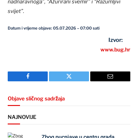
nadnaravnoga”, “Ažurirani svemir” i “Razumljivi
svijet”.
Datum i vrijeme objave: 05.07.2026 – 07:00 sati
Izvor:
www.bug.hr
Facebook
Twitter
Email
Objave sličnog sadržaja
NAJNOVIJE
Zbog pucnjave u centru grada