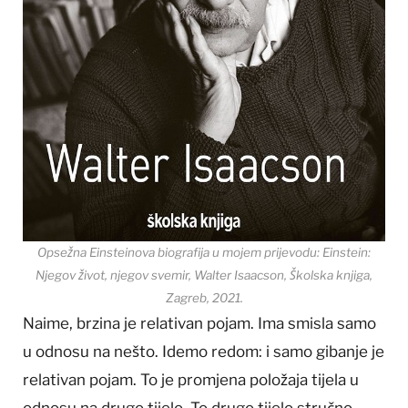
Opsežna Einsteinova biografija u mojem prijevodu: Einstein:
Njegov život, njegov svemir, Walter Isaacson, Školska knjiga,
Zagreb, 2021.
Naime, brzina je relativan pojam. Ima smisla samo
u odnosu na nešto. Idemo redom: i samo gibanje je
relativan pojam. To je promjena položaja tijela u
odnosu na drugo tijelo. To drugo tijelo stručno