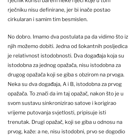
rječnik koristi barem neke riječi koje u tom
rječniku nisu definirane, jer bi inače postao
cirkularan i samim tim besmislen.
No dobro. Imamo dva postulata pa da vidimo što iz
njih možemo dobiti. Jedna od šokantnih posljedica
je relativnost istodobnosti. Dva događaja koja su
istodobna za jednog opažača, nisu istodobna za
drugog opažača koji se giba s obzirom na prvoga.
Neka su dva događaja, A i B, istodobna za prvog
opažača. To znači da im taj opažač, nakon što je u
svom sustavu sinkronizirao satove i korigirao
vrijeme putovanja svjetlosti, pripisuje isti
trenutak. Drugi opažač, koji se giba u odnosu na
prvog, kaže: a ne, nisu istodobni, prvo se dogodio