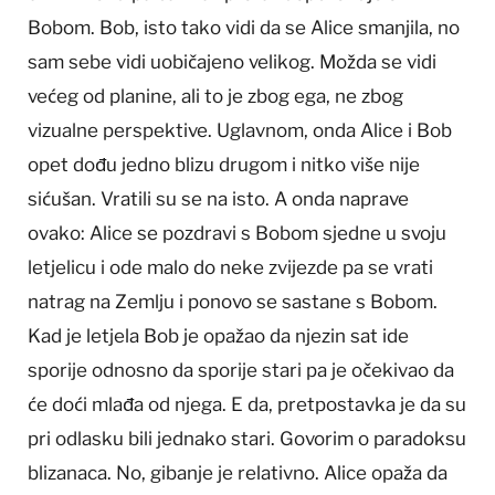
Bobom. Bob, isto tako vidi da se Alice smanjila, no
sam sebe vidi uobičajeno velikog. Možda se vidi
većeg od planine, ali to je zbog ega, ne zbog
vizualne perspektive. Uglavnom, onda Alice i Bob
opet dođu jedno blizu drugom i nitko više nije
sićušan. Vratili su se na isto. A onda naprave
ovako: Alice se pozdravi s Bobom sjedne u svoju
letjelicu i ode malo do neke zvijezde pa se vrati
natrag na Zemlju i ponovo se sastane s Bobom.
Kad je letjela Bob je opažao da njezin sat ide
sporije odnosno da sporije stari pa je očekivao da
će doći mlađa od njega. E da, pretpostavka je da su
pri odlasku bili jednako stari. Govorim o paradoksu
blizanaca. No, gibanje je relativno. Alice opaža da