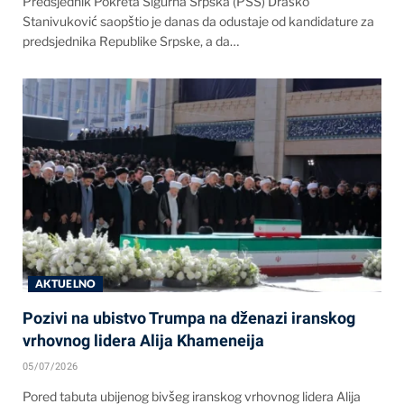
Predsjednik Pokreta Sigurna Srpska (PSS) Draško
Stanivuković saopštio je danas da odustaje od kandidature za
predsjednika Republike Srpske, a da…
AKTUELNO
Pozivi na ubistvo Trumpa na dženazi iranskog
vrhovnog lidera Alija Khameneija
05/07/2026
Pored tabuta ubijenog bivšeg iranskog vrhovnog lidera Alija