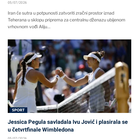
05/07/2026
Iran će sutra u potpunosti zatvoriti zračni prostor iznad
Teherana u sklopu priprema za centralnu dženazu ubijenom
vrhovnom vođi Aliju…
SPORT
Jessica Pegula savladala Ivu Jović i plasirala se
u četvrtfinale Wimbledona
05/07/2026