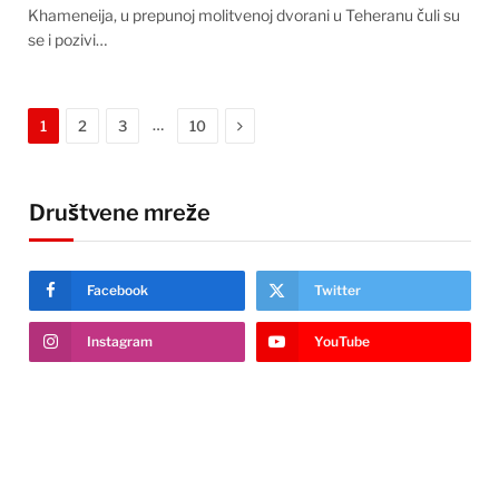
Khameneija, u prepunoj molitvenoj dvorani u Teheranu čuli su
se i pozivi…
Next
…
1
2
3
10
Društvene mreže
Facebook
Twitter
Instagram
YouTube