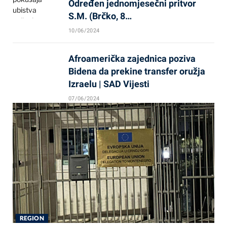
Određen jednomjesečni pritvor
S.M. (Brčko, 8…
10/06/2024
Afroamerička zajednica poziva
Bidena da prekine transfer oružja
Izraelu | SAD Vijesti
07/06/2024
REGION