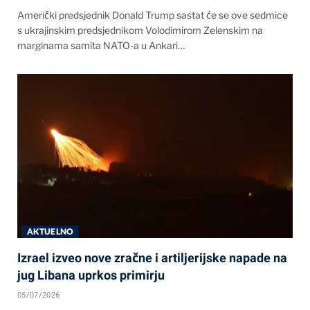
Američki predsjednik Donald Trump sastat će se ove sedmice
s ukrajinskim predsjednikom Volodimirom Zelenskim na
marginama samita NATO-a u Ankari…
AKTUELNO
Izrael izveo nove zračne i artiljerijske napade na
jug Libana uprkos primirju
05/07/2026