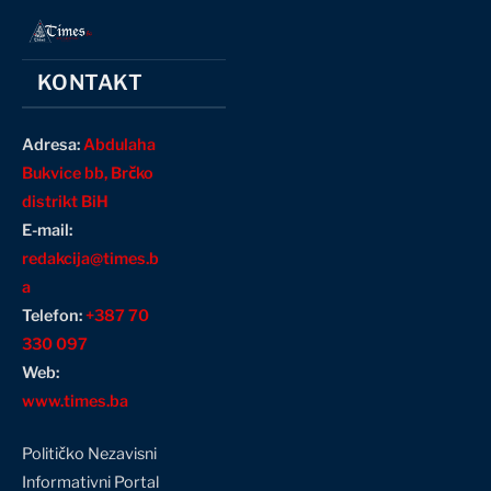
KONTAKT
Adresa:
Abdulaha
Bukvice bb, Brčko
distrikt BiH
E-mail:
redakcija@times.b
a
Telefon:
+387 70
330 097
Web:
www.times.ba
Političko Nezavisni
Informativni Portal