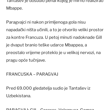
Tantašev je dosudio penal kojeg je mirno realizirao
Mbappe.
Paragvajci ni nakon primljenoga gola nisu
napadački ništa učinili, a to je otvorilo veliki prostor
za kontre Francuza. U petoj minuti nadoknade Gill
je dvaput branio teške udarce Mbappea, a
preostalo vrijeme proteklo je u velikoj nervozi, na
pragu opće tučnjave.
FRANCUSKA – PARAGVAJ
Pred 69.000 gledatelja sudio je Tantašev iz
Uzbekistana.
PARAGVAJ: Gill – Caceres, Velazquez, Gomez,