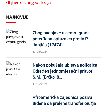
Objave sličnog sadržaja
NAJNOVIJE
Zbog pucnjave u centru grada
potvrđena optužnica protiv P.
Janjića (17474)
10/06/2024
Nakon pokušaja ubistva policajca
Određen jednomjesečni pritvor
S.M. (Brčko, 8…
10/06/2024
Afroamerička zajednica poziva
Bidena da prekine transfer oružja