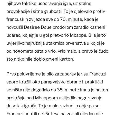
njihove taktike usporavanja igre, uz stalne
provokacije i sitne grubosti. To je djelovalo protiv
francuskih zvijezda sve do 70. minute, kada je
novoušli Desiree Doue prodorom zaradio kazneni
udarac, kojeg je u gol pretvorio Mbappe. Bila je to
uvjerljivo najružnija utakmica prvenstva u kojoj je
od nogometa ostalo vrlo, vrlo malo, a pravo je čudo
što nitko nije dobio crveni karton.
Prvo poluvrijeme je bilo za zaborav jer su Francuzi
sporo kružili oko paragvajske obrane i praktički
se ništa nije događalo do 35. minute kada je nakon
prekršaja nad Mbappeom uslijedilo naguravanje
desetak igrača. To je malo razbudilo obje pa su
Francuzi uputili pet šuteva na gol, ali nijedan nije