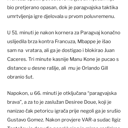
bio pretjerano opasan, dok je paragvajska taktika
umrtvljenja igre djelovala u prvom poluvremenu.
U 51. minuti je nakon kornera za Paragvaj konačno
uslijedila brza kontra Francuza, Mbappe je išao
sam na vratara, ali ga je dostigao i blokirao Juan
Caceres. Tri minute kasnije Manu Kone je pucao s
distance u desne rašlje, ali mu je Orlando Gill
obranio šut.
Napokon, u 66. minuti je otključana “paragvajska
brava”, a za to je zaslužan Desiree Doue, koji je
nanizao čak petoricu igrača prije negoli ga je srušio
Gustavo Gomez. Nakon provjere VAR-a sudac Ilgiz