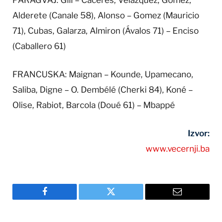
Alderete (Canale 58), Alonso – Gomez (Mauricio
71), Cubas, Galarza, Almiron (Ávalos 71) – Enciso
(Caballero 61)
FRANCUSKA: Maignan – Kounde, Upamecano,
Saliba, Digne – O. Dembélé (Cherki 84), Koné –
Olise, Rabiot, Barcola (Doué 61) – Mbappé
Izvor:
www.vecernji.ba
Facebook
Twitter
Email