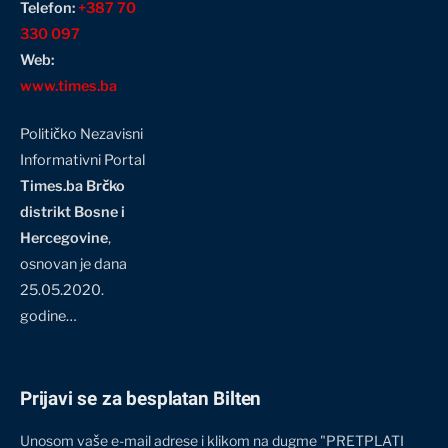
Telefon:
+387 70
330 097
Web:
www.times.ba
Političko Nezavisni
Informativni Portal
Times.ba Brčko
distrikt Bosne i
Hercegovine
,
osnovan je dana
25.05.2020.
godine…
Prijavi se za besplatan Bilten
Unosom vaše e-mail adrese i klikom na dugme "PRETPLATI