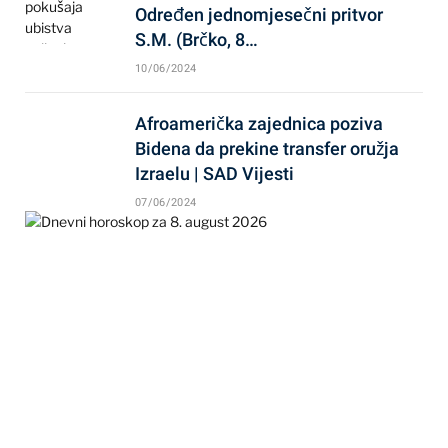
Određen jednomjesečni pritvor
S.M. (Brčko, 8…
10/06/2024
Afroamerička zajednica poziva
Bidena da prekine transfer oružja
Izraelu | SAD Vijesti
07/06/2024