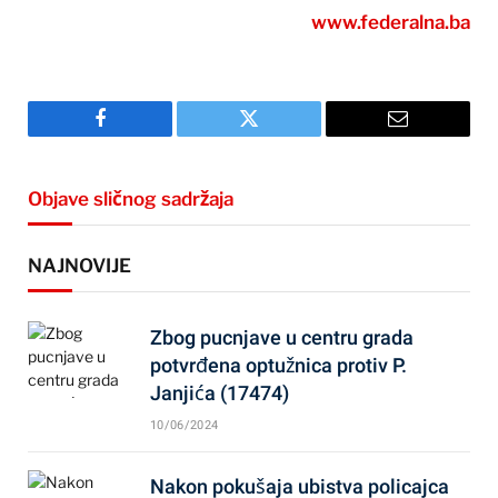
www.federalna.ba
Facebook
Twitter
Email
Objave sličnog sadržaja
NAJNOVIJE
Zbog pucnjave u centru grada
potvrđena optužnica protiv P.
Janjića (17474)
10/06/2024
Nakon pokušaja ubistva policajca