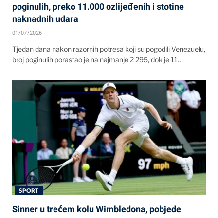
poginulih, preko 11.000 ozlijeđenih i stotine
naknadnih udara
01/07/2026
Tjedan dana nakon razornih potresa koji su pogodili Venezuelu,
broj poginulih porastao je na najmanje 2 295, dok je 11…
SPORT
Sinner u trećem kolu Wimbledona, pobjede