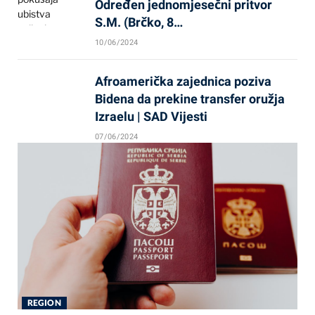
Određen jednomjesečni pritvor
S.M. (Brčko, 8…
10/06/2024
Afroamerička zajednica poziva
Bidena da prekine transfer oružja
Izraelu | SAD Vijesti
07/06/2024
REGION