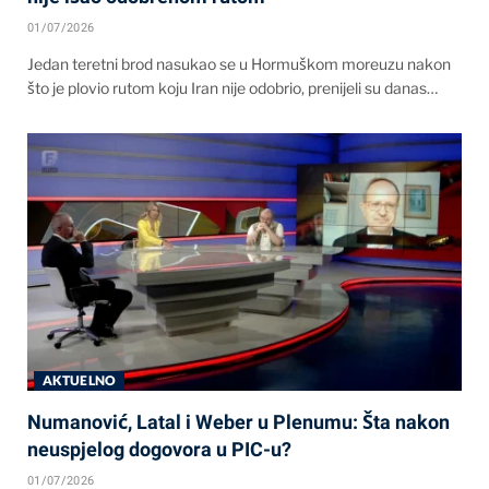
01/07/2026
Jedan teretni brod nasukao se u Hormuškom moreuzu nakon
što je plovio rutom koju Iran nije odobrio, prenijeli su danas…
AKTUELNO
Numanović, Latal i Weber u Plenumu: Šta nakon
neuspjelog dogovora u PIC-u?
01/07/2026