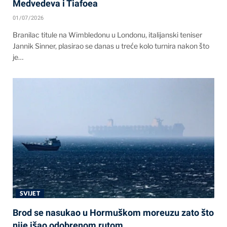
Medvedeva i Tiafoea
01/07/2026
Branilac titule na Wimbledonu u Londonu, italijanski teniser
Jannik Sinner, plasirao se danas u treće kolo turnira nakon što
je…
SVIJET
Brod se nasukao u Hormuškom moreuzu zato što
nije išao odobrenom rutom