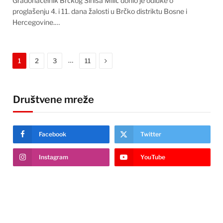
Gradonačelnik Brčkog Siniša Milić donio je odluke o
proglašenju 4. i 11. dana žalosti u Brčko distriktu Bosne i
Hercegovine.…
Next
…
1
2
3
11
Društvene mreže
Facebook
Twitter
Instagram
YouTube