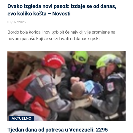
Ovako izgleda novi pasoš: Izdaje se od danas,
evo koliko košta – Novosti
01/07/2026
Bordo boja korica i novi grb bit će najvidljivije promjene na
novom pasošu koji će se izdavati od danas srpski…
AKTUELNO
Tjedan dana od potresa u Venezueli: 2295