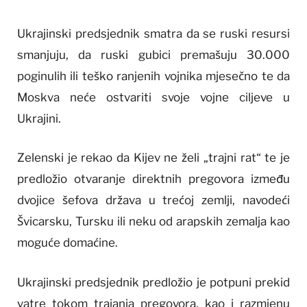
Ukrajinski predsjednik smatra da se ruski resursi
smanjuju, da ruski gubici premašuju 30.000
poginulih ili teško ranjenih vojnika mjesečno te da
Moskva neće ostvariti svoje vojne ciljeve u
Ukrajini.
Zelenski je rekao da Kijev ne želi „trajni rat“ te je
predložio otvaranje direktnih pregovora između
dvojice šefova država u trećoj zemlji, navodeći
Švicarsku, Tursku ili neku od arapskih zemalja kao
moguće domaćine.
Ukrajinski predsjednik predložio je potpuni prekid
vatre tokom trajanja pregovora, kao i razmjenu