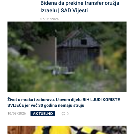
Bidena da prekine transfer oružja
Izraelu | SAD Vijesti
07/06/2024
Život u mraku i zaboravu: U ovom dijelu BiH LJUDI KORISTE
SVIJEĆE jer već 30 godina nemaju struju
AKTUELNO
10/08/2026
0