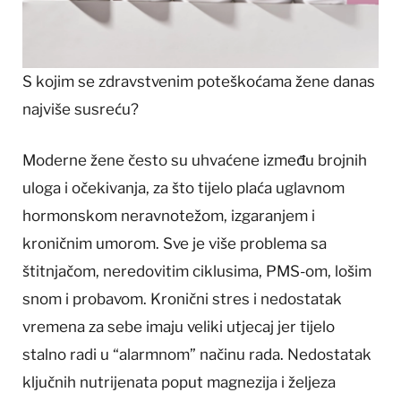
S kojim se zdravstvenim poteškoćama žene danas
najviše susreću?
Moderne žene često su uhvaćene između brojnih
uloga i očekivanja, za što tijelo plaća uglavnom
hormonskom neravnotežom, izgaranjem i
kroničnim umorom. Sve je više problema sa
štitnjačom, neredovitim ciklusima, PMS-om, lošim
snom i probavom. Kronični stres i nedostatak
vremena za sebe imaju veliki utjecaj jer tijelo
stalno radi u “alarmnom” načinu rada. Nedostatak
ključnih nutrijenata poput magnezija i željeza