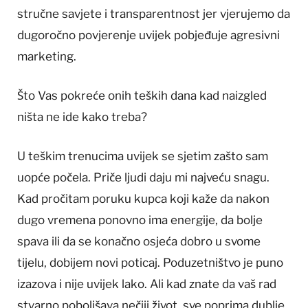
stručne savjete i transparentnost jer vjerujemo da
dugoročno povjerenje uvijek pobjeđuje agresivni
marketing.
Što Vas pokreće onih teških dana kad naizgled
ništa ne ide kako treba?
U teškim trenucima uvijek se sjetim zašto sam
uopće počela. Priče ljudi daju mi najveću snagu.
Kad pročitam poruku kupca koji kaže da nakon
dugo vremena ponovno ima energije, da bolje
spava ili da se konačno osjeća dobro u svome
tijelu, dobijem novi poticaj. Poduzetništvo je puno
izazova i nije uvijek lako. Ali kad znate da vaš rad
stvarno poboljšava nečiji život, sve poprima dublje