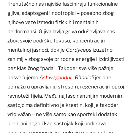
Trenutačno nas najviše fasciniraju funkcionalne
gljive, adaptogeni i nootropici – posebno zbog
njihove veze između fizičkih i mentalnih
performansi. Gljiva lavlja griva oduševljava nas
zbog svoje podrške fokusu, koncentraciji i
mentalnoj jasnoći, dok je
Cordyceps
izuzetno
zanimljiv zbog svoje prirodne energije i izdržljivosti
bez klasičnog “pada”. Također sve više pažnje
posvećujemo
Ashwagandhi
i
Rhodioli
jer one
pomažu u upravljanju stresom, regeneraciji i općoj
ravnoteži tijela. Među najfascinantnijim modernim
sastojcima definitivno je kreatin, koji je također
vrlo važan – ne više samo kao sportski dodatak
prehrani nego i kao sastojak koji podržava
energiju, regeneraciju, funkciju mozga i zdrav