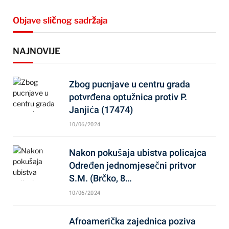
Objave sličnog sadržaja
NAJNOVIJE
Zbog pucnjave u centru grada
potvrđena optužnica protiv P.
Janjića (17474)
10/06/2024
Nakon pokušaja ubistva policajca
Određen jednomjesečni pritvor
S.M. (Brčko, 8…
10/06/2024
Afroamerička zajednica poziva