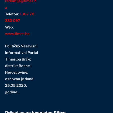
redakcija@times.b
a
Telefon:
+387 70
330 097
Web:
www.times.ba
Političko Nezavisni
Informativni Portal
Times.ba Brčko
distrikt Bosne i
Hercegovine
,
osnovan je dana
25.05.2020.
godine…
Prijavi se za besplatan Bilten