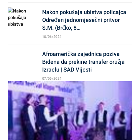
Nakon pokušaja ubistva policajca
Određen jednomjesečni pritvor
S.M. (Brčko, 8…
10/06/2024
Afroamerička zajednica poziva
Bidena da prekine transfer oružja
Izraelu | SAD Vijesti
07/06/2024