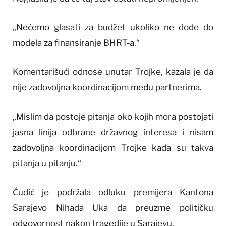
„Nećemo glasati za budžet ukoliko ne dođe do
modela za finansiranje BHRT-a.“
Komentarišući odnose unutar Trojke, kazala je da
nije zadovoljna koordinacijom među partnerima.
„Mislim da postoje pitanja oko kojih mora postojati
jasna linija odbrane državnog interesa i nisam
zadovoljna koordinacijom Trojke kada su takva
pitanja u pitanju.“
Ćudić je podržala odluku premijera Kantona
Sarajevo Nihada Uka da preuzme političku
odgovornost nakon tragedije u Sarajevu.