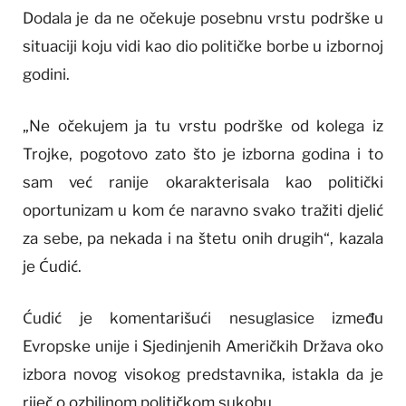
Dodala je da ne očekuje posebnu vrstu podrške u
situaciji koju vidi kao dio političke borbe u izbornoj
godini.
„Ne očekujem ja tu vrstu podrške od kolega iz
Trojke, pogotovo zato što je izborna godina i to
sam već ranije okarakterisala kao politički
oportunizam u kom će naravno svako tražiti djelić
za sebe, pa nekada i na štetu onih drugih“, kazala
je Ćudić.
Ćudić je komentarišući nesuglasice između
Evropske unije i Sjedinjenih Američkih Država oko
izbora novog visokog predstavnika, istakla da je
riječ o ozbiljnom političkom sukobu.