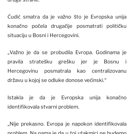
Ćudić smatra da je važno što je Evropska unija
konačno počela drugačije posmatrati političku
situaciju u Bosni i Hercegovini.
„Važno je da se probudila Evropa. Godinama je
pravila stratešku grešku jer je Bosnu i
Hercegovinu posmatrala kao centralizovanu
državu u kojoj se odluke donose većinski.“
Istakla je da je Evropska unija konačno
identifikovala stvarni problem.
„Nije prekasno. Evropa je napokon identifikovala
problem. Na nama je da u toj utakmici ne budemo