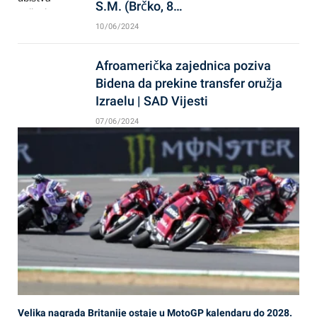
S.M. (Brčko, 8…
10/06/2024
Afroamerička zajednica poziva
Bidena da prekine transfer oružja
Izraelu | SAD Vijesti
07/06/2024
Velika nagrada Britanije ostaje u MotoGP kalendaru do 2028.