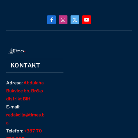
Facebook
Instagram
X
YouTube
(Twitter)
KONTAKT
Adresa:
Abdulaha
Bukvice bb, Brčko
distrikt BiH
E-mail:
redakcija@times.b
a
Telefon:
+387 70