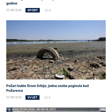
godine
SPORT
07/08/2026
0
Požari bukte širom Srbije; jedna osoba poginula kod
Požarevca
SVIJET
07/08/2026
0